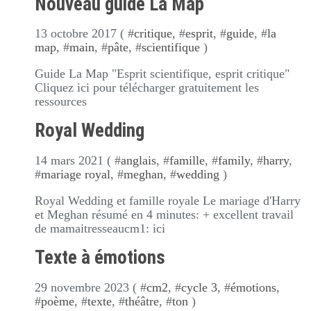
Nouveau guide La Map
13 octobre 2017 ( #
critique
, #
esprit
, #
guide
, #
la
map
, #
main
, #
pâte
, #
scientifique
)
Guide La Map "Esprit scientifique, esprit critique"
Cliquez ici pour télécharger gratuitement les
ressources
Royal Wedding
14 mars 2021 ( #
anglais
, #
famille
, #
family
, #
harry
,
#
mariage royal
, #
meghan
, #
wedding
)
Royal Wedding et famille royale Le mariage d'Harry
et Meghan résumé en 4 minutes: + excellent travail
de mamaitresseaucm1: ici
Texte à émotions
29 novembre 2023 ( #
cm2
, #
cycle 3
, #
émotions
,
#
poème
, #
texte
, #
théâtre
, #
ton
)