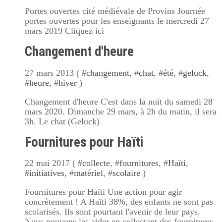
Portes ouvertes cité médiévale de Provins Journée
portes ouvertes pour les enseignants le mercredi 27
mars 2019 Cliquez ici
Changement d'heure
27 mars 2013 ( #
changement
, #
chat
, #
été
, #
geluck
,
#
heure
, #
hiver
)
Changement d'heure C'est dans la nuit du samedi 28
mars 2020. Dimanche 29 mars, à 2h du matin, il sera
3h. Le chat (Geluck)
Fournitures pour Haïti
22 mai 2017 ( #
collecte
, #
fournitures
, #
Haïti
,
#
initiatives
, #
matériel
, #
scolaire
)
Fournitures pour Haïti Une action pour agir
concrètement ! A Haïti 38%, des enfants ne sont pas
scolarisés. Ils sont pourtant l'avenir de leur pays.
Nous pouvons les aider en collectant des fournitures