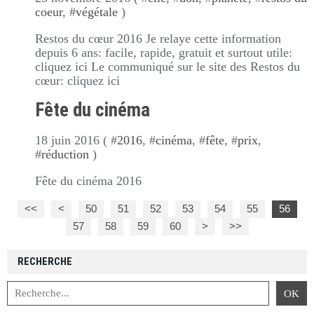
coeur
, #
végétale
)
Restos du cœur 2016 Je relaye cette information
depuis 6 ans: facile, rapide, gratuit et surtout utile:
cliquez ici Le communiqué sur le site des Restos du
cœur: cliquez ici
Fête du cinéma
18 juin 2016 ( #
2016
, #
cinéma
, #
fête
, #
prix
,
#
réduction
)
Fête du cinéma 2016
<<
<
10
20
30
40
50
51
52
53
54
55
56
57
58
59
60
>
>>
RECHERCHE