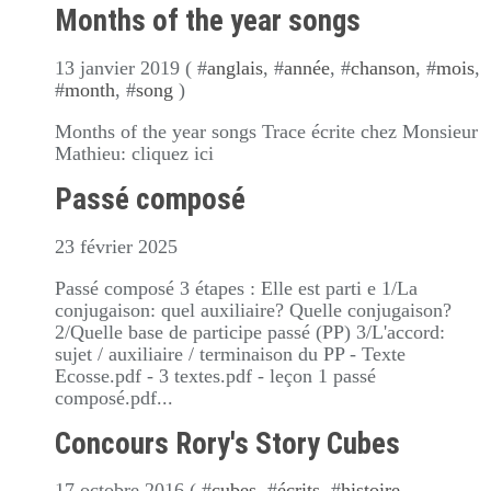
Months of the year songs
13 janvier 2019 ( #
anglais
, #
année
, #
chanson
, #
mois
,
#
month
, #
song
)
Months of the year songs Trace écrite chez Monsieur
Mathieu: cliquez ici
Passé composé
23 février 2025
Passé composé 3 étapes : Elle est parti e 1/La
conjugaison: quel auxiliaire? Quelle conjugaison?
2/Quelle base de participe passé (PP) 3/L'accord:
sujet / auxiliaire / terminaison du PP - Texte
Ecosse.pdf - 3 textes.pdf - leçon 1 passé
composé.pdf...
Concours Rory's Story Cubes
17 octobre 2016 ( #
cubes
, #
écrits
, #
histoire
,