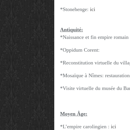
*Stonehenge:
ici
Antiquité:
*Naissance et fin empire romain
*Oppidum Corent:
*Reconstitution virtuelle du vil
*Mosaïque à Nîmes: restauratio
*Visite virtuelle du musée du Ba
Moyen Âge:
*L’empire carolingien :
ici