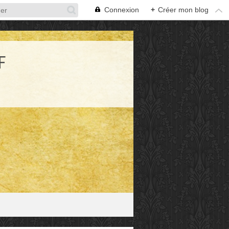
Connexion
+
Créer mon blog
F