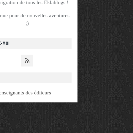
migration de tous les Eklablogs !
nue pour de nouvelles aventures
;)
Z-MOI
enseignants des éditeurs