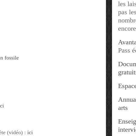
les lai
pas les
nombre
encore
Avanta
Pass é
on fossile
Docum
gratuit
Espace
Annuai
ici
arts
Enseig
interv
te (vidéo) :
ici