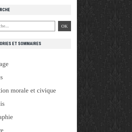
RCHE
ORIES ET SOMMAIRES
age
is
ion morale et civique
is
aphie
re