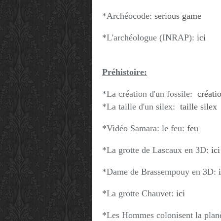
*Archéocode:
serious game
*L'archéologue (INRAP):
ici
Préhistoire:
*La création d'un fossile:
créati
*La taille d'un silex:
taille silex
*Vidéo Samara: le feu:
feu
*La grotte de Lascaux en 3D:
ici
*Dame de Brassempouy en 3D:
*La grotte Chauvet:
ici
*Les Hommes colonisent la planè