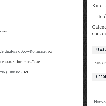
Kit et 
Liste 
Calend
 :
ici
concou
NEWSL
lage gaulois d'Acy-Romance:
ici
n:
restauration mosaïque
rdo (Tunisie):
ici
A PRO
Nouvea