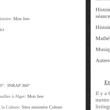
Histoir
séanc
istoire:
Mon lien
Histoir
ici
Mathé
Musiq
Autres
Et
360°:
INRAP 360°
Il y a 
ouilles à Alger:
Mon lien
mettre
listin
e la Culture:
Sites ministère Culture