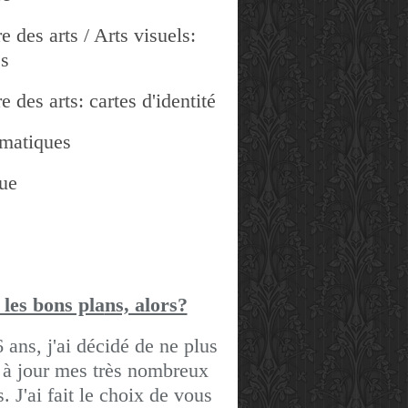
e des arts / Arts visuels:
es
e des arts: cartes d'identité
matiques
ue
 les bons pla
ns, alors?
6 ans, j'ai décidé de ne plus
 à jour mes très nombreux
gs.
J'ai fait le choix de vous