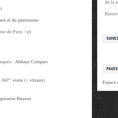
de la 
ci
Bienve
ture et du patrimoine
ame-de-Paris :
ici
SUIVE
Conques:
Abbaye Conques
PAGES
n 360°:
visite
(+
vitraux
)
Espace 
apisserie Bayeux