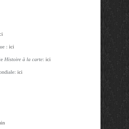
ci
que :
ici
le
Histoire à la carte
:
ici
ondiale:
ici
uin