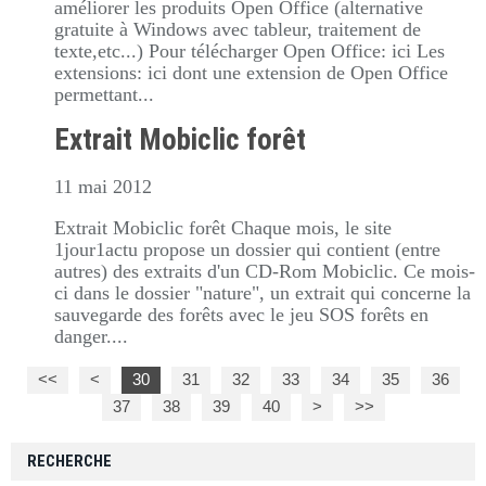
améliorer les produits Open Office (alternative
gratuite à Windows avec tableur, traitement de
texte,etc...) Pour télécharger Open Office: ici Les
extensions: ici dont une extension de Open Office
permettant...
Extrait Mobiclic forêt
11 mai 2012
Extrait Mobiclic forêt Chaque mois, le site
1jour1actu propose un dossier qui contient (entre
autres) des extraits d'un CD-Rom Mobiclic. Ce mois-
ci dans le dossier "nature", un extrait qui concerne la
sauvegarde des forêts avec le jeu SOS forêts en
danger....
<<
<
10
20
30
31
32
33
34
35
36
37
38
39
40
50
60
>
>>
RECHERCHE