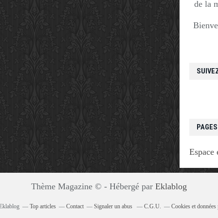
de la 
Bienve
SUIVE
PAGES
Espace 
Thème Magazine © - Hébergé par
Eklablog
 Eklablog
Top articles
Contact
Signaler un abus
C.G.U.
Cookies et données 