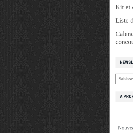
Kit et 
Liste 
Calend
concou
NEWSL
A PRO
Nouvea