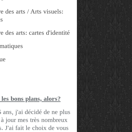
e des arts / Arts visuels:
es
e des arts: cartes d'identité
matiques
ue
 les bons pla
ns, alors?
6 ans, j'ai décidé de ne plus
 à jour mes très nombreux
gs.
J'ai fait le choix de vous