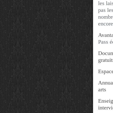
les lai
pas les
nombre
encore
Avanta
Pass é
Docum
gratuit
Espace
Annuai
arts
Enseig
interv