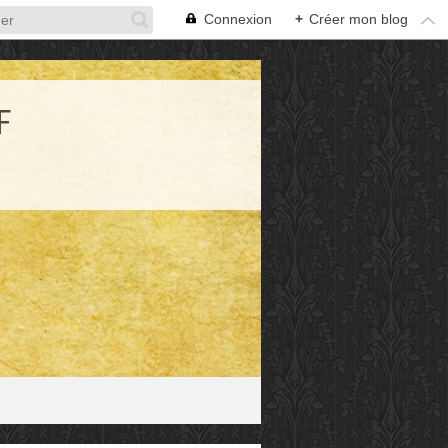
Connexion
+
Créer mon blog
F