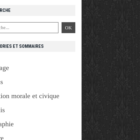
RCHE
ORIES ET SOMMAIRES
age
is
ion morale et civique
is
aphie
re