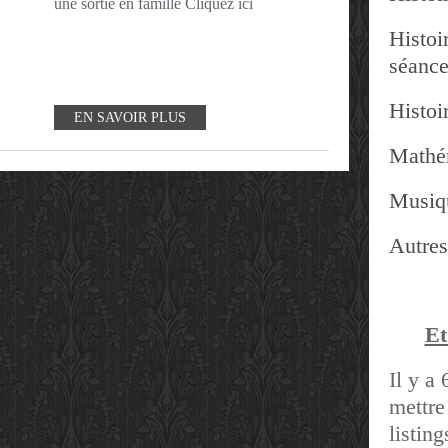
une sortie en famille Cliquez ici
Histoir
séanc
Histoir
EN SAVOIR PLUS
Mathé
Musiq
Autres
Et
Il y a 
mettre
listin