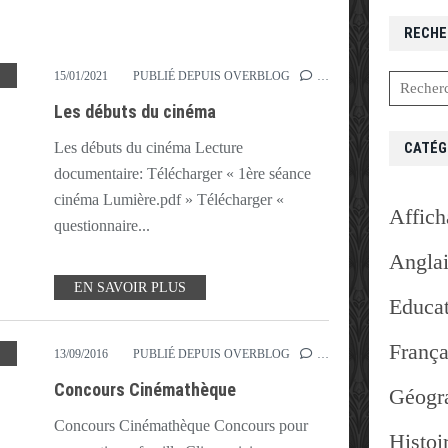
RECHE
RÈRES LUMIÈRE
,
MÉLIÈS
,
PLUIE
15/01/2021
PUBLIÉ DEPUIS OVERBLOG
…
Les débuts du cinéma
CATÉG
Les débuts du cinéma Lecture
documentaire: Télécharger « 1ère séance
cinéma Lumière.pdf » Télécharger «
Affich
questionnaire...
Angla
EN SAVOIR PLUS
Educat
França
,
GULLI
,
MÉLIÈS
13/09/2016
PUBLIÉ DEPUIS OVERBLOG
…
Concours Cinémathèque
Géogr
Concours Cinémathèque Concours pour
Histoi