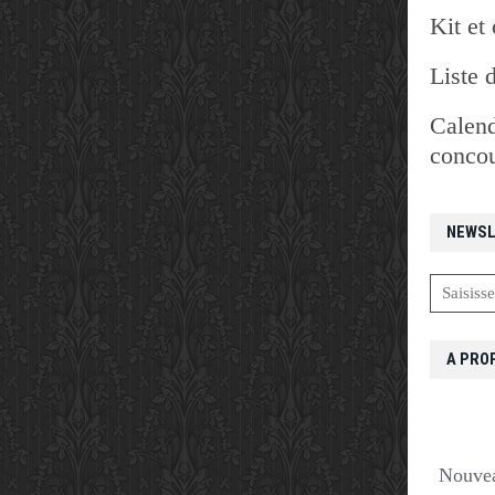
Kit et 
Liste 
Calend
concou
NEWSL
A PRO
Nouvea