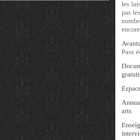
les lai
pas les
nombre
encore
Avanta
Pass é
Docum
gratuit
Espace
Annuai
arts
Enseig
interv