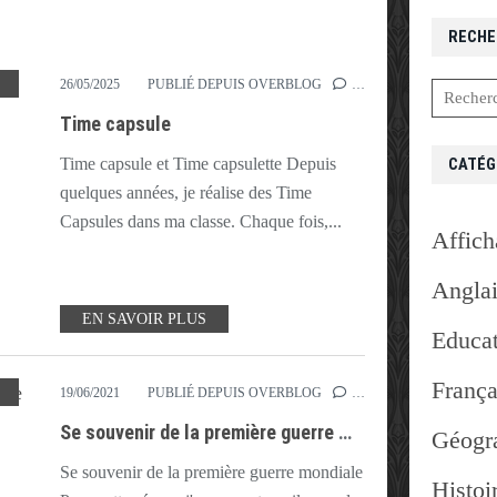
RECHE
,
PROJET
,
SOUVENIR
,
TEMPORELLE
,
TIME CAPSULE
,
TIME CAPSULETTE
26/05/2025
PUBLIÉ DEPUIS OVERBLOG
…
Time capsule
CATÉG
Time capsule et Time capsulette Depuis
quelques années, je réalise des Time
Capsules dans ma classe. Chaque fois,...
Affich
Angla
EN SAVOIR PLUS
Educat
França
,
SOUVENIR
19/06/2021
PUBLIÉ DEPUIS OVERBLOG
…
Se souvenir de la première guerre mondiale
Géogr
Se souvenir de la première guerre mondiale
Histoi