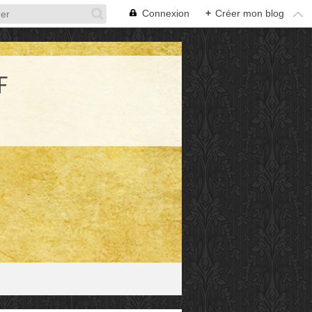
Connexion
+
Créer mon blog
F