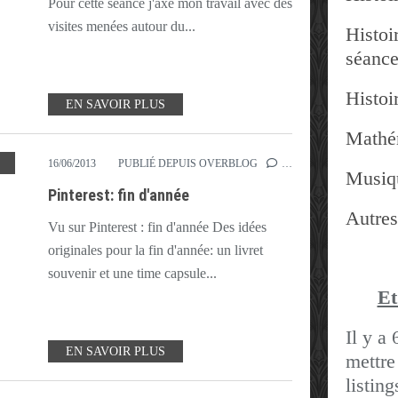
Pour cette séance j'axe mon travail avec des
visites menées autour du...
Histoir
séanc
Histoir
EN SAVOIR PLUS
Mathé
UVENIR
,
TIME CAPSULE
16/06/2013
PUBLIÉ DEPUIS OVERBLOG
…
Musiq
Pinterest: fin d'année
Autres
Vu sur Pinterest : fin d'année Des idées
originales pour la fin d'année: un livret
souvenir et une time capsule...
Et
Il y a 
EN SAVOIR PLUS
mettre
listin