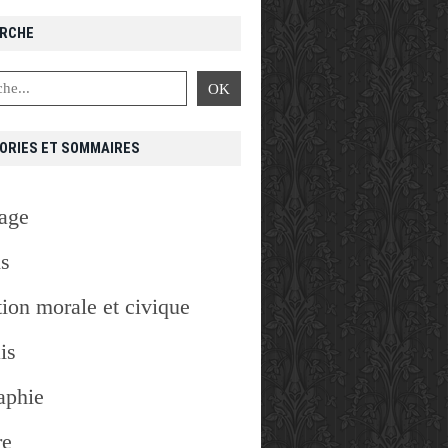
RCHE
ORIES ET SOMMAIRES
age
is
ion morale et civique
is
aphie
re