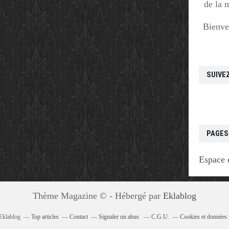
de la 
Bienve
SUIVE
PAGES
Espace 
Thème Magazine © - Hébergé par
Eklablog
 Eklablog
Top articles
Contact
Signaler un abus
C.G.U.
Cookies et données 