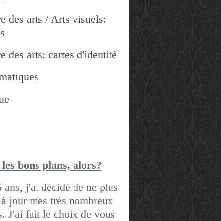
e des arts / Arts visuels:
es
e des arts: cartes d'identité
matiques
ue
 les bons pla
ns, alors?
6 ans, j'ai décidé de ne plus
 à jour mes très nombreux
gs.
J'ai fait le choix de vous