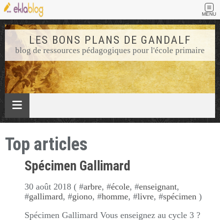
MENU
LES BONS PLANS DE GANDALF
blog de ressources pédagogiques pour l'école primaire
Top articles
Spécimen Gallimard
30 août 2018 ( #
arbre
, #
école
, #
enseignant
,
#
gallimard
, #
giono
, #
homme
, #
livre
, #
spécimen
)
Spécimen Gallimard Vous enseignez au cycle 3 ?