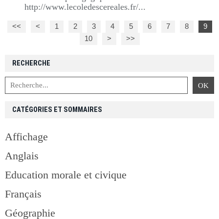
http://www.lecoledescereales.fr/...
<<
<
1
2
3
4
5
6
7
8
9
10
20
30
40
50
60
>
>>
RECHERCHE
CATÉGORIES ET SOMMAIRES
Affichage
Anglais
Education morale et civique
Français
Géographie