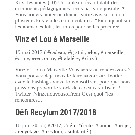
Kits: les notes (10) Un tableau récapitulatif des
documents pédagogiques reçus par voie postale. *
Vous pouvez noter ou donner votre avis sur un ou
plusieurs kits via les commentaires. *En cliquant sur
les noms des kits, les infos pour se les procurer....
Vinz et Lou à Marseille
19 mai 2017 ( #
cadeau
, #
gratuit
, #
lou
, #
marseille
,
#
orme
, #
rencontre
, #
tralalère
, #
vinz
)
Vinz et Lou à Marseille Vous serez au rendez-vous ?
Vous pouvez déjà nous le faire savoir sur Twitter
avec le hashtag #vinzetlouvousoffrent pour que nous
puissions prévoir le stock de cadeaux suffisant !
Twitter #vinzetlouvousoffrent C'est quoi "les
rencontres...
Défi Recylum 2017/2018
10 juin 2017 ( #
2017
, #
défi
, #
école
, #
lampe
, #
projet
,
#
recyclage
, #
recylum
, #
solidarité
)