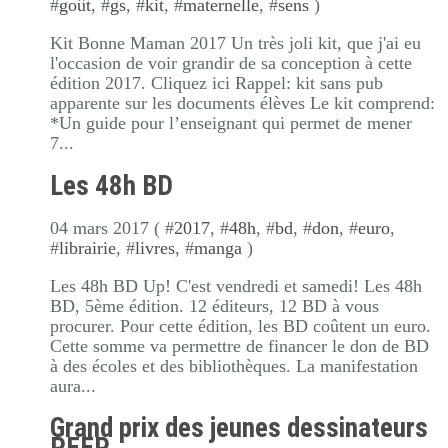
#
goût
, #
gs
, #
kit
, #
maternelle
, #
sens
)
Kit Bonne Maman 2017 Un très joli kit, que j'ai eu
l'occasion de voir grandir de sa conception à cette
édition 2017. Cliquez ici Rappel: kit sans pub
apparente sur les documents élèves Le kit comprend:
*Un guide pour l’enseignant qui permet de mener
7...
Les 48h BD
04 mars 2017 ( #
2017
, #
48h
, #
bd
, #
don
, #
euro
,
#
librairie
, #
livres
, #
manga
)
Les 48h BD Up! C'est vendredi et samedi! Les 48h
BD, 5ème édition. 12 éditeurs, 12 BD à vous
procurer. Pour cette édition, les BD coûtent un euro.
Cette somme va permettre de financer le don de BD
à des écoles et des bibliothèques. La manifestation
aura...
Grand prix des jeunes dessinateurs