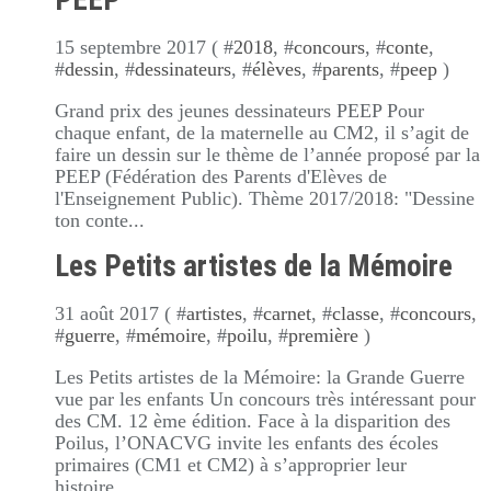
PEEP
15 septembre 2017 ( #
2018
, #
concours
, #
conte
,
#
dessin
, #
dessinateurs
, #
élèves
, #
parents
, #
peep
)
Grand prix des jeunes dessinateurs PEEP Pour
chaque enfant, de la maternelle au CM2, il s’agit de
faire un dessin sur le thème de l’année proposé par la
PEEP (Fédération des Parents d'Elèves de
l'Enseignement Public). Thème 2017/2018: "Dessine
ton conte...
Les Petits artistes de la Mémoire
31 août 2017 ( #
artistes
, #
carnet
, #
classe
, #
concours
,
#
guerre
, #
mémoire
, #
poilu
, #
première
)
Les Petits artistes de la Mémoire: la Grande Guerre
vue par les enfants Un concours très intéressant pour
des CM. 12 ème édition. Face à la disparition des
Poilus, l’ONACVG invite les enfants des écoles
primaires (CM1 et CM2) à s’approprier leur
histoire...