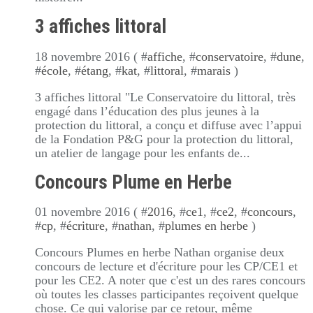
3 affiches littoral
18 novembre 2016 ( #
affiche
, #
conservatoire
, #
dune
,
#
école
, #
étang
, #
kat
, #
littoral
, #
marais
)
3 affiches littoral "Le Conservatoire du littoral, très
engagé dans l’éducation des plus jeunes à la
protection du littoral, a conçu et diffuse avec l’appui
de la Fondation P&G pour la protection du littoral,
un atelier de langage pour les enfants de...
Concours Plume en Herbe
01 novembre 2016 ( #
2016
, #
ce1
, #
ce2
, #
concours
,
#
cp
, #
écriture
, #
nathan
, #
plumes en herbe
)
Concours Plumes en herbe Nathan organise deux
concours de lecture et d'écriture pour les CP/CE1 et
pour les CE2. A noter que c'est un des rares concours
où toutes les classes participantes reçoivent quelque
chose. Ce qui valorise par ce retour, même