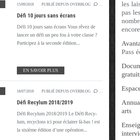
les lai
,
ORDINATEUR
,
SANS ÉCRAN
,
TÉLÉPHONE
,
TV
15/09/2018
PUBLIÉ DEPUIS OVERBLOG
…
pas les
Défi 10 jours sans écrans
nombre
Défi 10 jours sans écrans Vous rêvez de
encore
lancer un défi un peu fou à votre classe ?
Avanta
Participez à la seconde édition...
Pass é
Docum
EN SAVOIR PLUS
gratuit
Espace
,
RECYCLAGE
,
RECYLUM
,
SOLIDARITÉ
18/07/2018
PUBLIÉ DEPUIS OVERBLOG
…
Annuai
Défi Recylum 2018/2019
arts
Défi Recylum 2018/2019 Le Défi Recy-
lum, recyclons ici pour éclairer là-bas ! est
Enseig
la sixième édition d’une opération...
interv