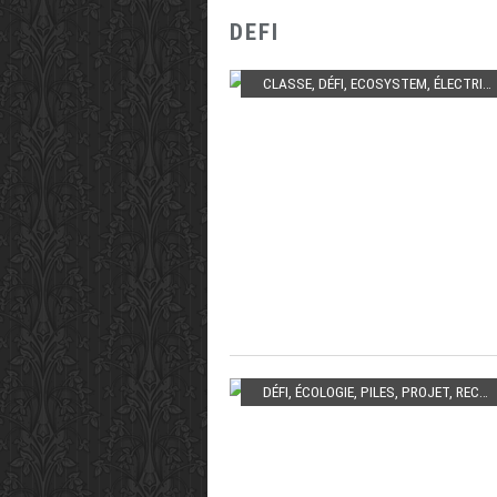
DEFI
CLASSE
,
DÉFI
,
ECOSYSTEM
,
ÉLECTRICITÉ
DÉFI
,
ÉCOLOGIE
,
PILES
,
PROJET
,
RECYLUM