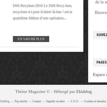
de la 
Défi Recylum 2016 Le Défi Recy-lum,
recyclons ici pour éclairer là-bas ! est la
Bienve
quatrième édition d’une opération...
SUIVE
EN SAVOIR PLUS
PAGES
Espace 
Thème Magazine © - Hébergé par
Eklablog
 Eklablog
Top articles
Contact
Signaler un abus
C.G.U.
Cookies et données 