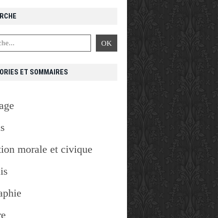
RCHE
ORIES ET SOMMAIRES
age
is
ion morale et civique
is
aphie
re