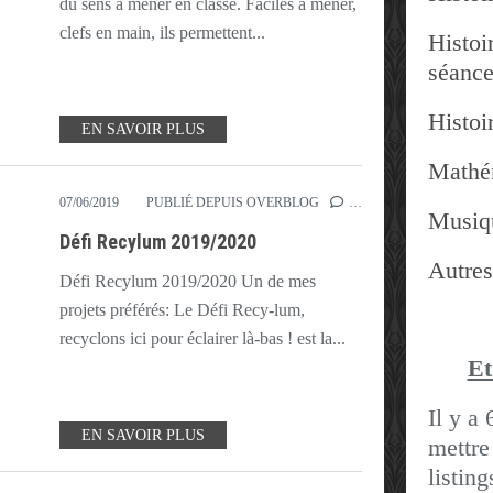
du sens à mener en classe. Faciles à mener,
clefs en main, ils permettent...
Histoir
séanc
Histoir
EN SAVOIR PLUS
Mathé
07/06/2019
PUBLIÉ DEPUIS OVERBLOG
…
Musiq
Défi Recylum 2019/2020
Autres
Défi Recylum 2019/2020 Un de mes
projets préférés: Le Défi Recy-lum,
recyclons ici pour éclairer là-bas ! est la...
Et
Il y a 
EN SAVOIR PLUS
mettre
listin