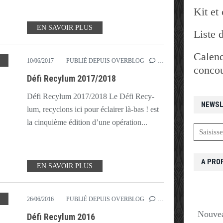
Kit et 
EN SAVOIR PLUS
Liste 
Calend
CYCLAGE
,
RECYLUM
,
SOLIDARITÉ
10/06/2017
PUBLIÉ DEPUIS OVERBLOG
…
concou
Défi Recylum 2017/2018
Défi Recylum 2017/2018 Le Défi Recy-
NEWSL
lum, recyclons ici pour éclairer là-bas ! est
la cinquième édition d’une opération...
A PRO
EN SAVOIR PLUS
,
RECYCLAGE
,
RECYLUM
,
SOLIDARITÉ
26/06/2016
PUBLIÉ DEPUIS OVERBLOG
…
Nouvea
Défi Recylum 2016