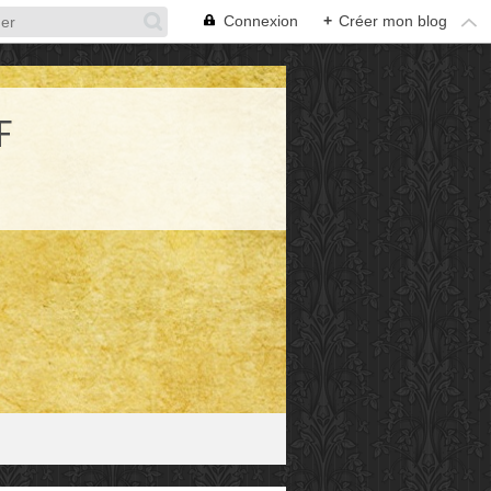
Connexion
+
Créer mon blog
F