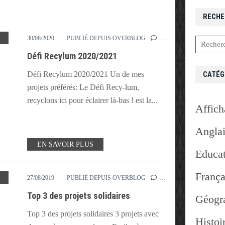
RECHE
,
RECYLUM
30/08/2020
PUBLIÉ DEPUIS OVERBLOG
…
Défi Recylum 2020/2021
CATÉG
Défi Recylum 2020/2021 Un de mes
projets préférés: Le Défi Recy-lum,
recyclons ici pour éclairer là-bas ! est la...
Affich
Angla
EN SAVOIR PLUS
Educat
França
,
RENTRÉE
,
SOLIDARITÉ
27/08/2019
PUBLIÉ DEPUIS OVERBLOG
…
Top 3 des projets solidaires
Géogr
Top 3 des projets solidaires 3 projets avec
Histoi