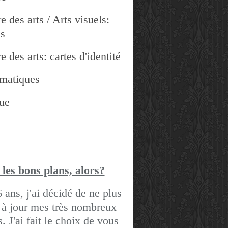
e des arts / Arts visuels:
es
e des arts: cartes d'identité
matiques
ue
 les bons pla
ns, alors?
6 ans, j'ai décidé de ne plus
 à jour mes très nombreux
gs.
J'ai fait le choix de vous