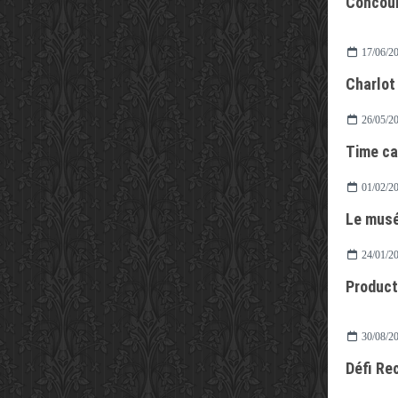
Concour
17/06/2
Charlot
26/05/2
Time ca
01/02/2
Le mus
24/01/2
Producti
30/08/2
Défi Re