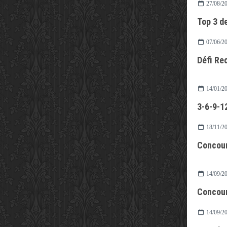
27/08/2
Top 3 de
07/06/2
Défi Re
14/01/2
3-6-9-1
18/11/2
Concour
14/09/2
Concour
14/09/2