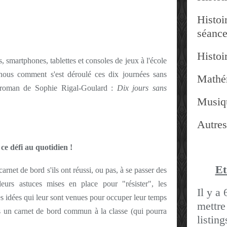
Histoir
séanc
Histoir
, smartphones, tablettes et consoles de jeux à l'école
nous comment s'est déroulé ces dix journées sans
Mathé
u roman de Sophie Rigal-Goulard :
Dix jours sans
Musiq
Autres
e défi au quotidien !
Et
arnet de bord s'ils ont réussi, ou pas, à se passer des
 leurs astuces mises en place pour "résister", les
Il y a 
les idées qui leur sont venues pour occuper leur temps
mettre
ns un carnet de bord commun à la classe (qui pourra
listin