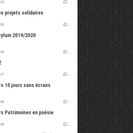
019
…
s projets solidaires
019
…
cylum 2019/2020
018
…
2
017
…
s 10 jours sans écrans
018
…
s Patrimoines en poésie
018
…