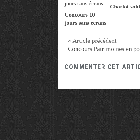
Charlot sold
Concours 10
jours sans écrans
C
COMMENTER CET ARTI