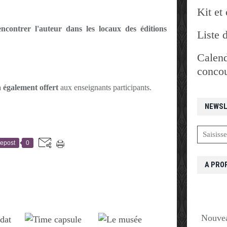
Kit et 
encontrer l'auteur dans les locaux des éditions
Liste 
Calend
concou
 également offert
aux enseignants participants.
NEWSL
epost
0
A PRO
Nouvea