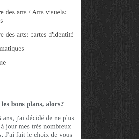
e des arts / Arts visuels:
es
e des arts: cartes d'identité
matiques
ue
 les bons pla
ns, alors?
6 ans, j'ai décidé de ne plus
 à jour mes très nombreux
gs.
J'ai fait le choix de vous