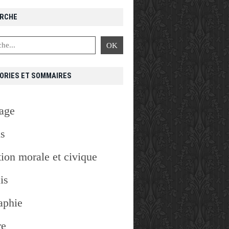
RCHE
ORIES ET SOMMAIRES
age
is
ion morale et civique
is
aphie
re