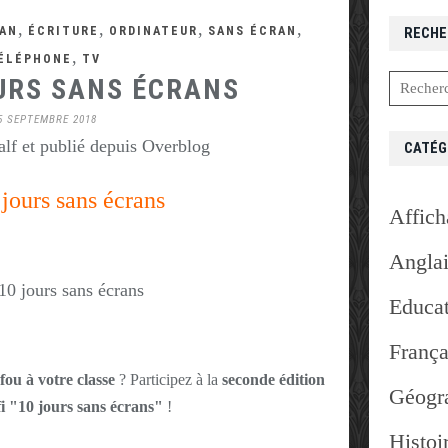
,
,
,
,
AN
ÉCRITURE
ORDINATEUR
SANS ÉCRAN
RECHE
,
ÉLÉPHONE
TV
OURS SANS ÉCRANS
5 SEPTEMBRE 2018
lf et publié depuis Overblog
CATÉG
 jours sans écrans
Affich
Angla
Educat
França
fou à votre classe
? Participez à la
seconde édition
Géogr
i "10 jours sans écrans"
!
Histoi