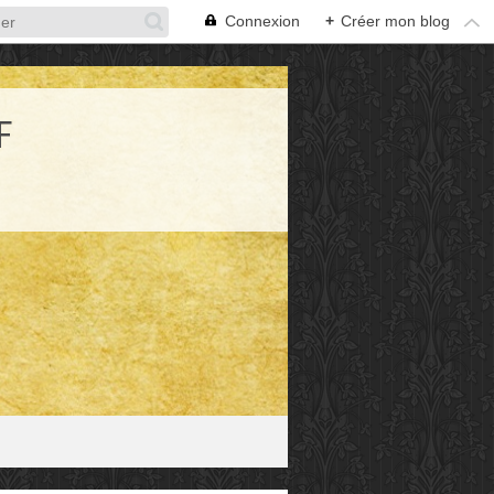
Connexion
+
Créer mon blog
F