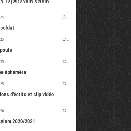
s 10 jours sans écrans
025
…
 soldat
025
…
psule
025
…
ée éphémère
025
…
ons d'écrits et clip vidéo
020
…
cylum 2020/2021