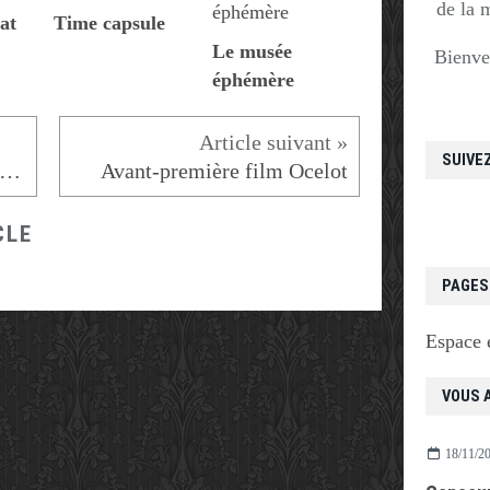
de la 
at
Time capsule
Le musée
Bienve
éphémère
SUIVE
oncours Patrimoines en poésie
Avant-première film Ocelot
CLE
PAGES
Espace 
VOUS A
18/11/2