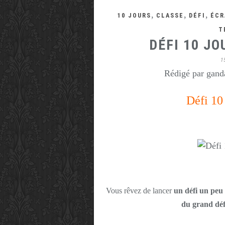
,
,
,
10 JOURS
CLASSE
DÉFI
ÉCR
T
DÉFI 10 J
1
Rédigé par ganda
Défi 10
Vous rêvez de lancer
un défi un peu 
du grand déf