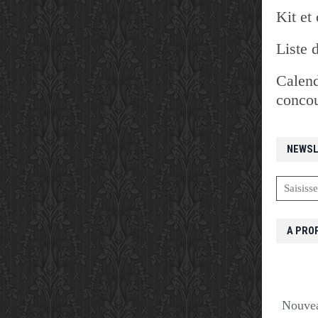
Kit et 
Liste 
Calend
concou
NEWSL
A PRO
Nouvea