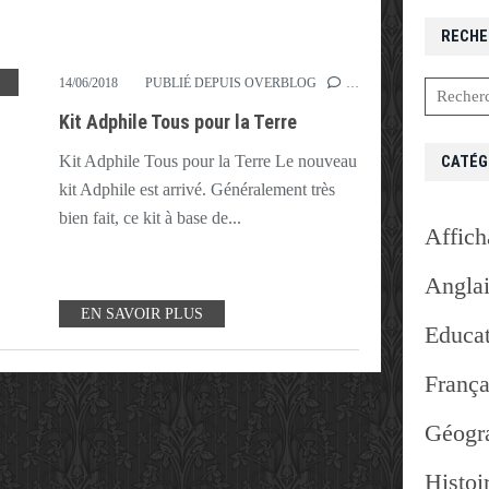
RECHE
,
EDD
,
KAT
,
KIT
,
TERRE
,
TOUS
14/06/2018
PUBLIÉ DEPUIS OVERBLOG
…
Kit Adphile Tous pour la Terre
CATÉG
Kit Adphile Tous pour la Terre Le nouveau
kit Adphile est arrivé. Généralement très
bien fait, ce kit à base de...
Affich
Angla
EN SAVOIR PLUS
Educat
França
Géogr
Histoi