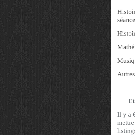
Histoir
séanc
Histoir
Mathé
Musiq
Autres
Et
Il y a 
mettre
listin