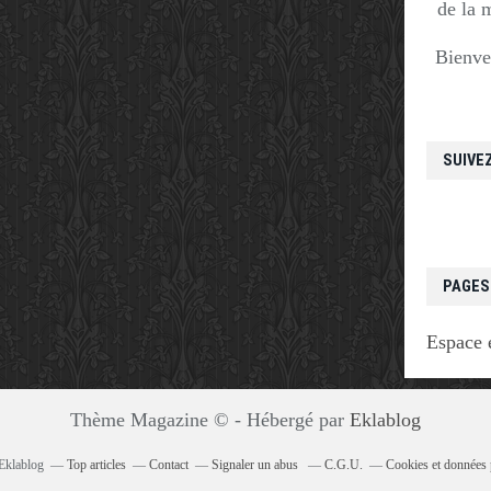
de la 
Bienve
SUIVE
PAGES
Espace 
Thème Magazine © - Hébergé par
Eklablog
 Eklablog
Top articles
Contact
Signaler un abus
C.G.U.
Cookies et données 