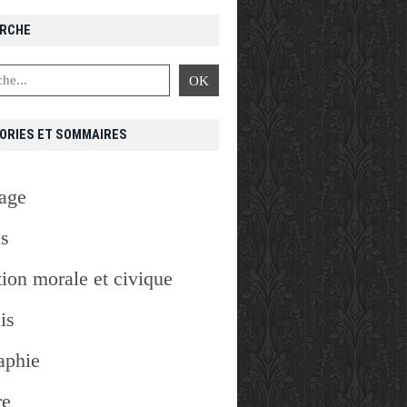
RCHE
ORIES ET SOMMAIRES
age
is
ion morale et civique
is
aphie
re