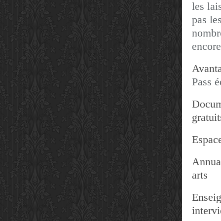
les lai
pas les
nombre
encore
Avanta
Pass é
Docum
gratuit
Espace
Annuai
arts
Enseig
interv