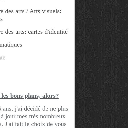
e des arts / Arts visuels:
es
e des arts: cartes d'identité
matiques
ue
 les bons pla
ns, alors?
6 ans, j'ai décidé de ne plus
 à jour mes très nombreux
gs.
J'ai fait le choix de vous