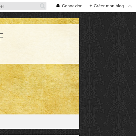
Connexion
+
Créer mon blog
F