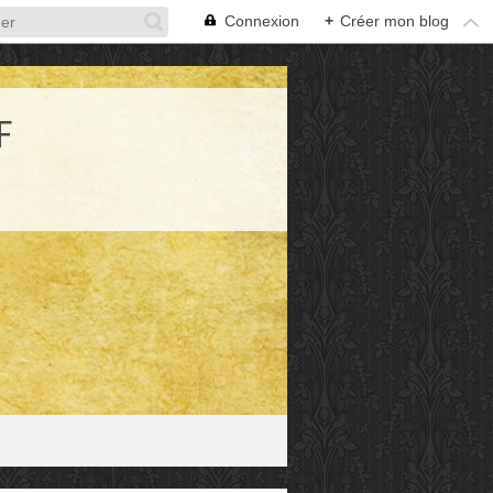
Connexion
+
Créer mon blog
F