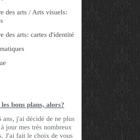
e des arts / Arts visuels:
es
e des arts: cartes d'identité
matiques
ue
 les bons pla
ns, alors?
6 ans, j'ai décidé de ne plus
 à jour mes très nombreux
gs.
J'ai fait le choix de vous