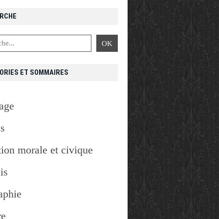
RCHE
ORIES ET SOMMAIRES
age
is
ion morale et civique
is
E
,
THÉÂTRE
aphie
re