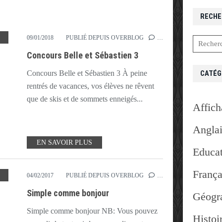
RECHE
,
JEU
,
PHOTO
,
PLACES
,
PROJECTION
,
SÉBASTIEN
09/01/2018
PUBLIÉ DEPUIS OVERBLOG
…
Concours Belle et Sébastien 3
CATÉG
Concours Belle et Sébastien 3 À peine
rentrés de vacances, vos élèves ne rêvent
que de skis et de sommets enneigés...
Affich
Angla
EN SAVOIR PLUS
Educat
França
,
GAGNER
,
GALLIMARD
,
PLACES
,
PREVERT
,
RANELAGH
,
SIMPLE
,
SPECTACL
04/02/2017
PUBLIÉ DEPUIS OVERBLOG
…
Simple comme bonjour
Géogr
Simple comme bonjour NB: Vous pouvez
Histoi