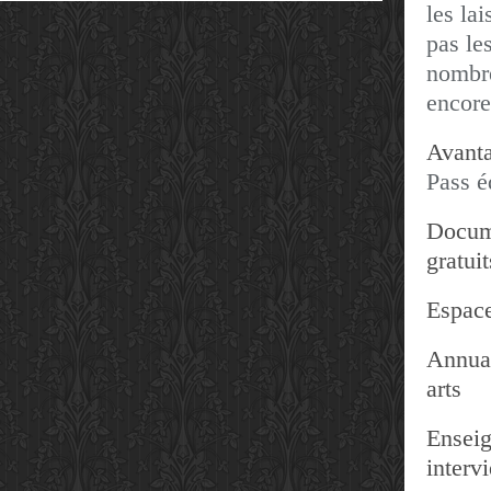
les lai
pas les
nombre
encore
Avanta
Pass é
Docum
gratuit
Espace
Annuai
arts
Enseig
interv