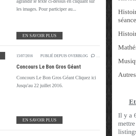
agrandir le texte ci-dessus en cliquant sur
les images. Pour participer au...
Histoir
séanc
Histoir
EN SAVOIR PLUS
Mathé
GULLI
,
LE BON GROS GÉANT
,
PLACES
,
SPIELBERG
15/07/2016
PUBLIÉ DEPUIS OVERBLOG
…
Musiq
Concours Le Bon Gros Géant
Autres
Concours Le Bon Gros Géant Cliquez ici
Jusqu'au 22 juillet 2016.
Et
Il y a 
EN SAVOIR PLUS
mettre
listin