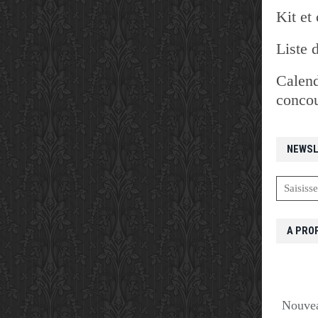
Kit et 
Liste 
Calend
concou
NEWSL
A PRO
Nouvea