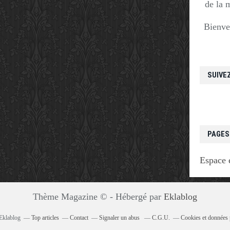
de la 
Bienve
SUIVE
PAGES
Espace 
Thème Magazine © - Hébergé par
Eklablog
 Eklablog
Top articles
Contact
Signaler un abus
C.G.U.
Cookies et données 