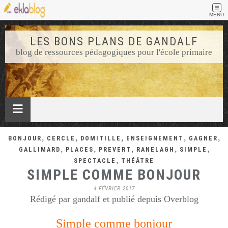
MENU
LES BONS PLANS DE GANDALF
blog de ressources pédagogiques pour l'école primaire
,
,
,
,
,
BONJOUR
CERCLE
DOMITILLE
ENSEIGNEMENT
GAGNER
,
,
,
,
,
GALLIMARD
PLACES
PREVERT
RANELAGH
SIMPLE
,
SPECTACLE
THÉÂTRE
SIMPLE COMME BONJOUR
4 FÉVRIER 2017
Rédigé par gandalf et publié depuis Overblog
Simple comme bonjour