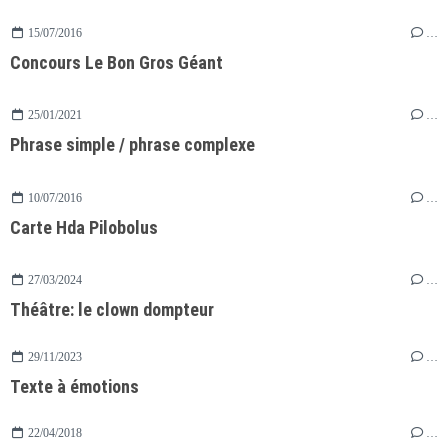
15/07/2016
…
Concours Le Bon Gros Géant
25/01/2021
…
Phrase simple / phrase complexe
10/07/2016
…
Carte Hda Pilobolus
27/03/2024
…
Théâtre: le clown dompteur
29/11/2023
…
Texte à émotions
22/04/2018
…