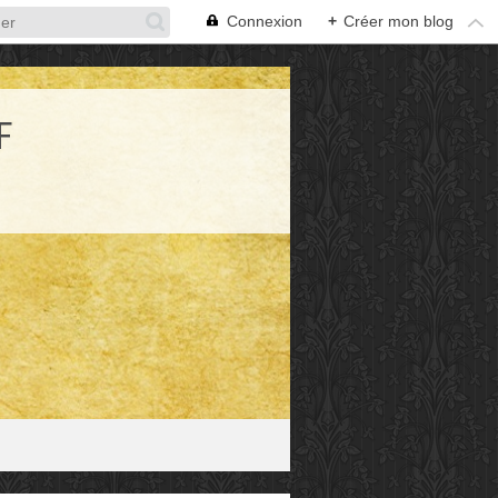
Connexion
+
Créer mon blog
F