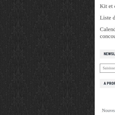
Kit et 
Liste 
Calend
concou
NEWSL
A PRO
Nouvea