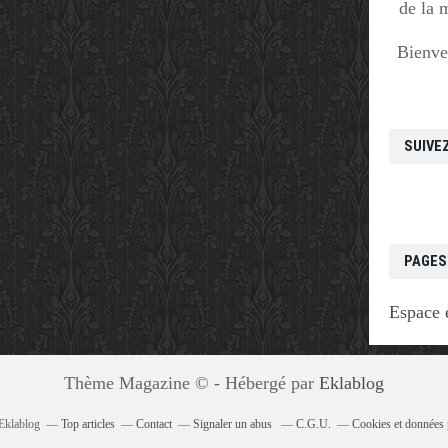
de la 
Bienve
SUIVE
PAGES
Espace 
Thème Magazine © - Hébergé par
Eklablog
 Eklablog
Top articles
Contact
Signaler un abus
C.G.U.
Cookies et données 