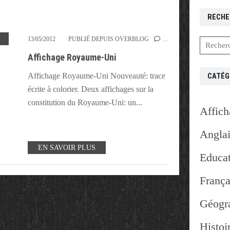
RECHE
ARTE
,
DRAPEAU
,
ÉCOSSE
,
EIRE
,
ENGLAND
,
GRANDE-BRETAGNE
,
IRLANDE
,
ROYAUME-U
13/05/2012
PUBLIÉ DEPUIS OVERBLOG
…
Affichage Royaume-Uni
CATÉG
Affichage Royaume-Uni Nouveauté: trace
écrite à colorier. Deux affichages sur la
constitution du Royaume-Uni: un...
Affich
Angla
EN SAVOIR PLUS
Educat
França
Géogr
Histoi