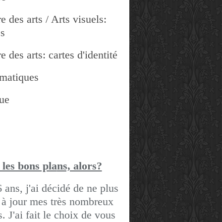
e des arts / Arts visuels:
es
e des arts: cartes d'identité
matiques
ue
 les bons pla
ns, alors?
6 ans, j'ai décidé de ne plus
 à jour mes très nombreux
gs.
J'ai fait le choix de vous