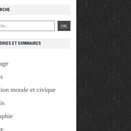
RCHE
NI
,
SCOTLAND
,
UNION JACK
,
WALES
ORIES ET SOMMAIRES
age
is
ion morale et civique
is
aphie
re