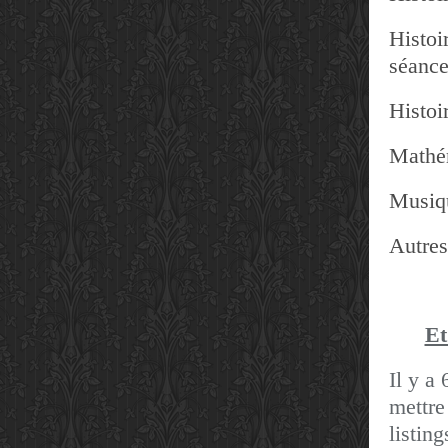
Histoir
séanc
Histoir
Mathé
Musiq
Autres
Et
Il y a 
mettre
listin