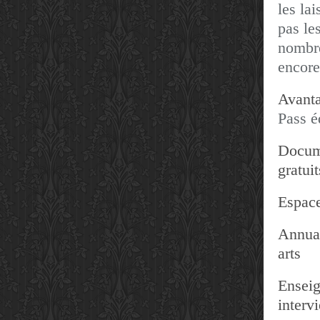
les lai
pas les
nombre
encore
Avanta
Pass é
Docum
gratuit
Espace
Annuai
arts
Enseig
interv