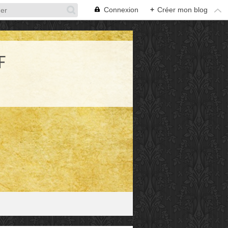
Connexion
+
Créer mon blog
F