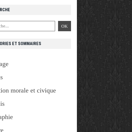
RCHE
ORIES ET SOMMAIRES
age
is
ion morale et civique
is
aphie
re