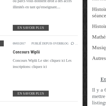
ou parcs vous donnent droit à des accès
illimités en tant qu'enseignant....
Histoir
séanc
Histoir
EN SAVOIR PLUS
Mathé
09/03/2017
PUBLIÉ DEPUIS OVERBLOG
…
Musiq
Concours Wiplii
Autres
Concours Wiplii Le site: cliquez ici Les
inscriptions: cliquez ici
Et
Il y a 
EN SAVOIR PLUS
mettre
listin