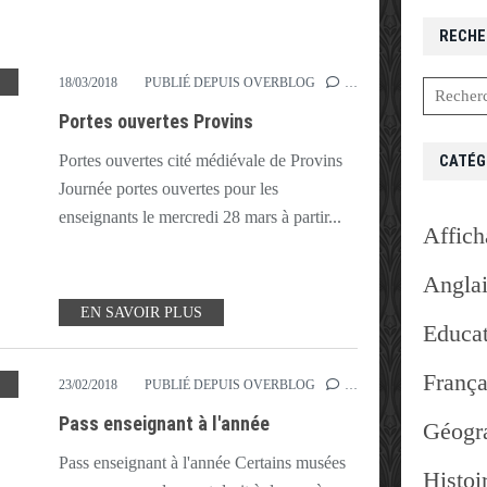
RECHE
,
MÉDIÉVALE
,
PORTES OUVERTES
,
PROVINS
,
UNESCO
18/03/2018
PUBLIÉ DEPUIS OVERBLOG
…
Portes ouvertes Provins
CATÉG
Portes ouvertes cité médiévale de Provins
Journée portes ouvertes pour les
enseignants le mercredi 28 mars à partir...
Affich
Angla
EN SAVOIR PLUS
Educat
França
,
GRATUIT
,
MUSÉE
,
PASS
,
PUY DU FOU
,
SEALIFE
23/02/2018
PUBLIÉ DEPUIS OVERBLOG
…
Pass enseignant à l'année
Géogr
Pass enseignant à l'année Certains musées
Histoi