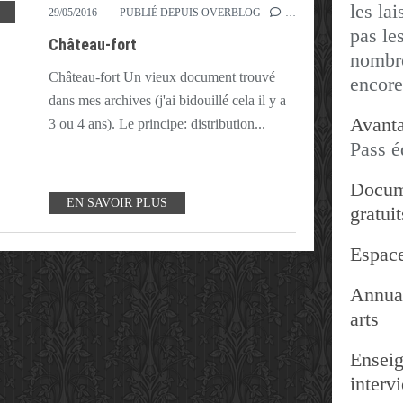
les lai
,
DOUVE
,
EXERCICE
,
LEÇON
,
MOYEN
,
SCHÉMA
29/05/2016
PUBLIÉ DEPUIS OVERBLOG
…
pas les
Château-fort
nombre
Château-fort Un vieux document trouvé
encore
dans mes archives (j'ai bidouillé cela il y a
Avanta
3 ou 4 ans). Le principe: distribution...
Pass é
Docum
EN SAVOIR PLUS
gratuit
Espace
Annuai
arts
Enseig
interv