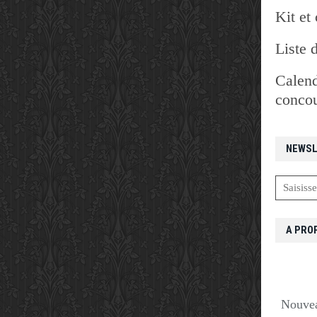
Kit et 
Liste 
Calend
concou
NEWSL
A PRO
Nouvea