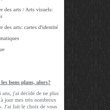
e des arts / Arts visuels:
es
e des arts: cartes d'identité
matiques
ue
 les bons pla
ns, alors?
6 ans, j'ai décidé de ne plus
 à jour mes très nombreux
gs.
J'ai fait le choix de vous