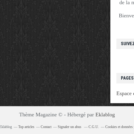
de la 
Bienve
SUIVE
PAGES
Espace 
Thème Magazine © - Hébergé par
Eklablog
 Eklablog
Top articles
Contact
Signaler un abus
C.G.U.
Cookies et données 