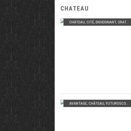
CHATEAU
CHÂTEAU
,
CITÉ
,
ENSEIGNANT
,
GRATUIT
AVANTAGE
,
CHÂTEAU
,
FUTUROSCOPE