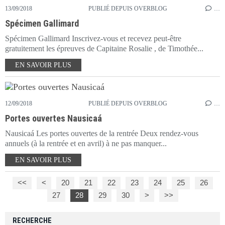
13/09/2018
PUBLIÉ DEPUIS OVERBLOG
…
Spécimen Gallimard
Spécimen Gallimard Inscrivez-vous et recevez peut-être
gratuitement les épreuves de Capitaine Rosalie , de Timothée...
EN SAVOIR PLUS
12/09/2018
PUBLIÉ DEPUIS OVERBLOG
…
Portes ouvertes Nausicaá
Nausicaá Les portes ouvertes de la rentrée Deux rendez-vous
annuels (à la rentrée et en avril) à ne pas manquer...
EN SAVOIR PLUS
<<
<
10
20
21
22
23
24
25
26
27
28
29
30
40
50
60
70
80
90
100
>
>>
RECHERCHE