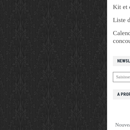
Kit et 
Liste 
Calend
concou
NEWSL
A PRO
Nouvea