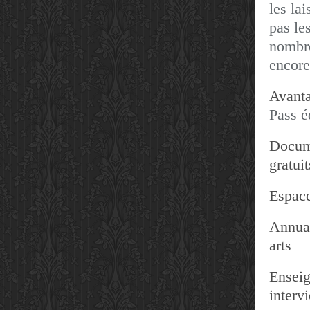
les lai
pas les
nombre
encore
Avanta
Pass é
Docum
gratuit
Espace
Annuai
arts
Enseig
interv