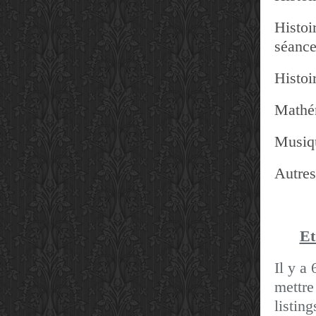
Histoir
séanc
Histoir
Mathé
Musiq
Autres
Et
Il y a 
mettre
listin