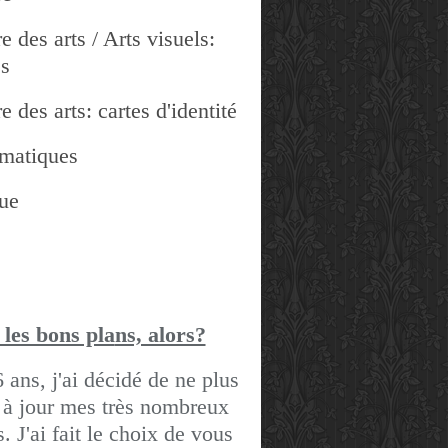
e des arts / Arts visuels:
es
e des arts: cartes d'identité
matiques
ue
 les bons pla
ns, alors?
6 ans, j'ai décidé de ne plus
 à jour mes très nombreux
gs.
J'ai fait le choix de vous