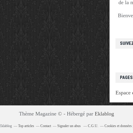
de la 
Bienve
SUIVE
PAGES
Espace 
Thème Magazine © - Hébergé par
Eklablog
 Eklablog
Top articles
Contact
Signaler un abus
C.G.U.
Cookies et données 