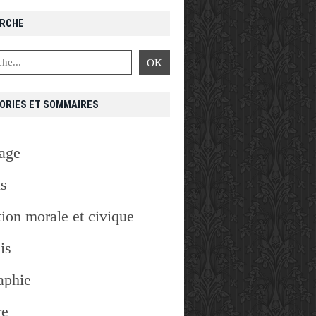
RCHE
VUE
,
PREMIER
ORIES ET SOMMAIRES
age
is
ion morale et civique
is
aphie
re