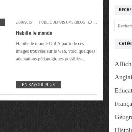
RECHE
,
CADRE
,
DESCRIPTION
,
GÉOGRAPHIE
,
HABILLE
,
MONDE
,
PHOTO
,
PLAN
,
POINT DE 
27/06/2015
PUBLIÉ DEPUIS OVERBLOG
…
Habille le monde
CATÉG
Habille le monde Up! A partir de ces
images trouvées sur le web, voici quelques
adaptations pédagogiques possibles...
Affich
Angla
EN SAVOIR PLUS
Educat
França
Géogr
Histoi