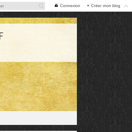
Connexion
+
Créer mon blog
F