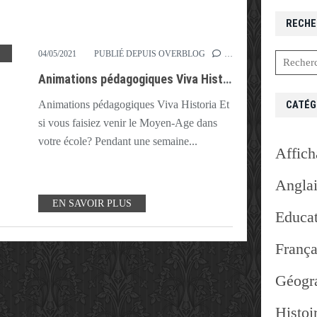
RECHE
,
MÉDIÉVAL
,
MOYEN--ÂGE
,
PÉDAGOGIQUE
,
ROMANE
,
VIVA HISTORIA
,
VOUE
04/05/2021
PUBLIÉ DEPUIS OVERBLOG
…
Animations pédagogiques Viva Historia
CATÉG
Animations pédagogiques Viva Historia Et
si vous faisiez venir le Moyen-Age dans
votre école? Pendant une semaine...
Affich
Angla
EN SAVOIR PLUS
Educat
França
Géogr
Histoi