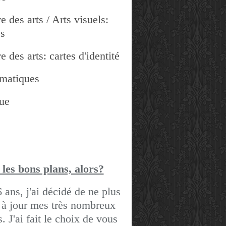
e des arts / Arts visuels:
es
e des arts: cartes d'identité
matiques
ue
 les bons pla
ns, alors?
6 ans, j'ai décidé de ne plus
 à jour mes très nombreux
gs.
J'ai fait le choix de vous