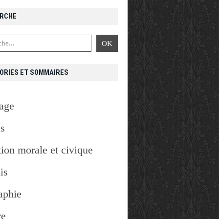
RCHE
ORIES ET SOMMAIRES
age
is
ion morale et civique
is
aphie
re