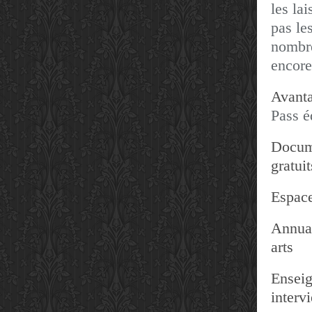
les lai
pas les
nombre
encore
Avanta
Pass é
Docum
gratuit
Espace
Annuai
arts
Enseig
interv