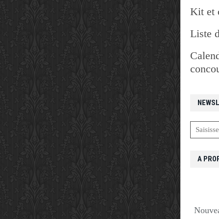
Kit et 
Liste 
Calend
concou
NEWSL
A PRO
Nouvea