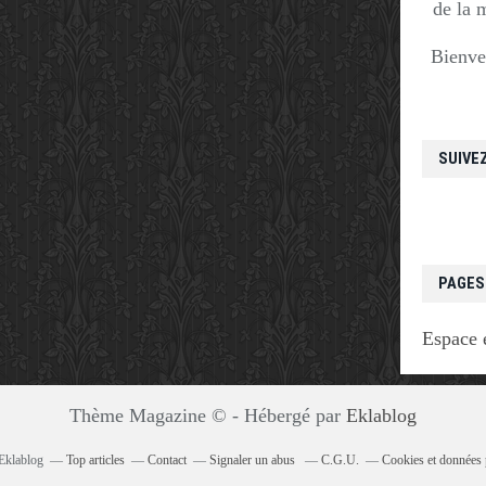
de la 
Bienve
SUIVE
PAGES
Espace 
Thème Magazine © - Hébergé par
Eklablog
 Eklablog
Top articles
Contact
Signaler un abus
C.G.U.
Cookies et données 