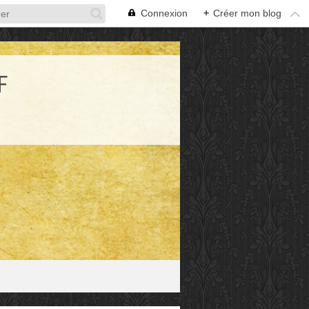
Connexion
+
Créer mon blog
F