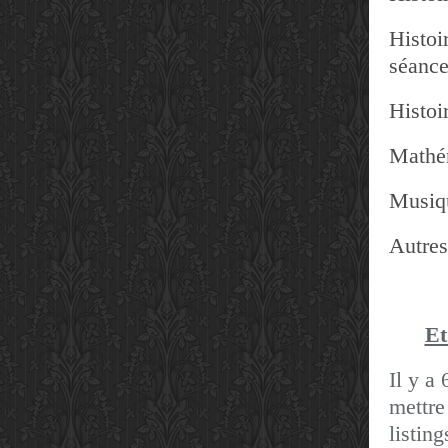
Histoir
séanc
Histoir
Mathé
Musiq
Autres
Et
Il y a 
mettre
listin