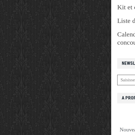
Kit et 
Liste 
Calend
concou
NEWSL
A PRO
Nouvea