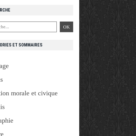
RCHE
ORIES ET SOMMAIRES
age
is
ion morale et civique
is
aphie
re