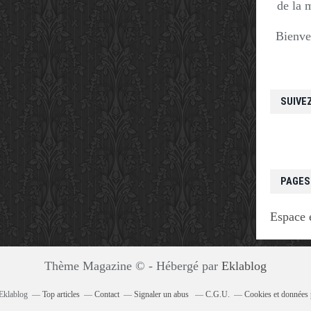
de la 
Bienve
SUIVE
PAGES
Espace 
Thème Magazine © - Hébergé par
Eklablog
 Eklablog
Top articles
Contact
Signaler un abus
C.G.U.
Cookies et données 