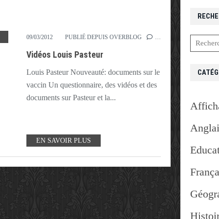
RECHE
,
LOUIS
,
MOUTON
,
PASTEUR
,
PASTEURISATION
,
RAGE
,
VACCIN
,
VACCINATION
09/03/2012
PUBLIÉ DEPUIS OVERBLOG
…
Vidéos Louis Pasteur
CATÉG
Louis Pasteur Nouveauté: documents sur le
vaccin Un questionnaire, des vidéos et des
documents sur Pasteur et la...
Affich
Angla
EN SAVOIR PLUS
Educat
França
Géogr
Histoi