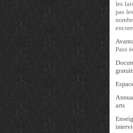
les lai
pas les
nombre
encore
Avanta
Pass é
Docum
gratuit
Espace
Annuai
arts
Enseig
interv