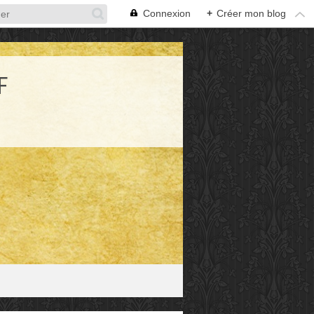
Connexion
+
Créer mon blog
F