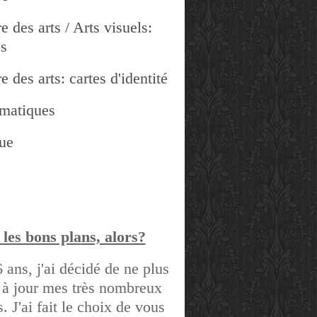
e des arts / Arts visuels:
es
e des arts: cartes d'identité
matiques
ue
 les bons pla
ns, alors?
6 ans, j'ai décidé de ne plus
 à jour mes très nombreux
gs.
J'ai fait le choix de vous