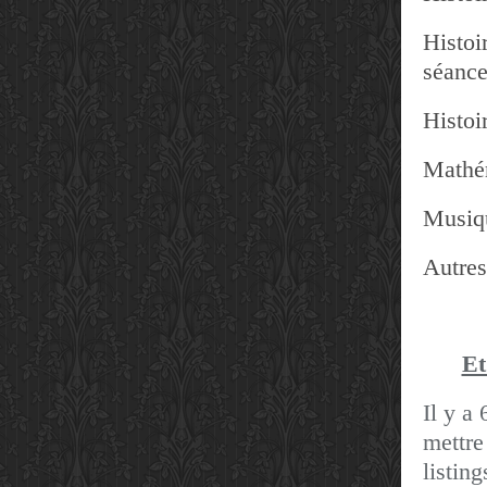
Histoir
séanc
Histoir
Mathé
Musiq
Autres
Et
Il y a 
mettre
listin