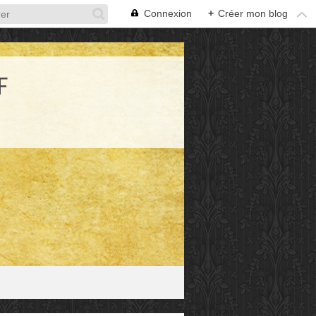
Connexion
+
Créer mon blog
F