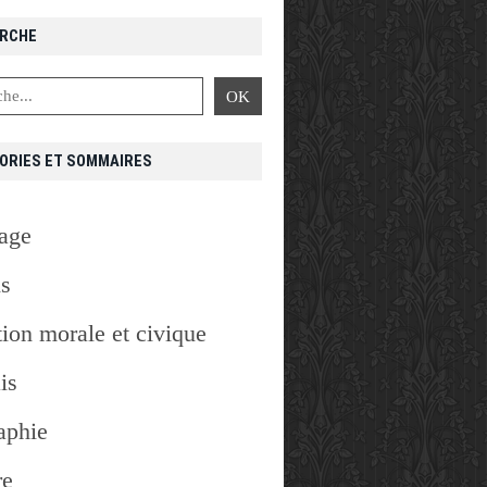
RCHE
ORIES ET SOMMAIRES
age
is
ion morale et civique
is
aphie
re