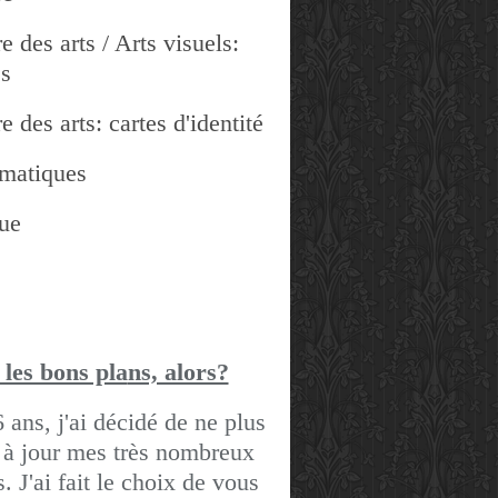
e des arts / Arts visuels:
es
e des arts: cartes d'identité
matiques
ue
 les bons pla
ns, alors?
6 ans, j'ai décidé de ne plus
 à jour mes très nombreux
gs.
J'ai fait le choix de vous