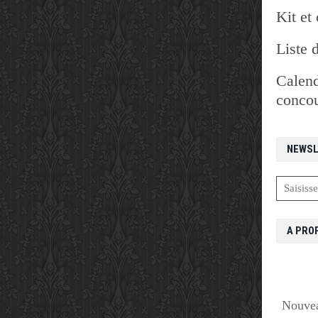
Kit et 
Liste 
Calend
concou
NEWSL
A PRO
Nouvea