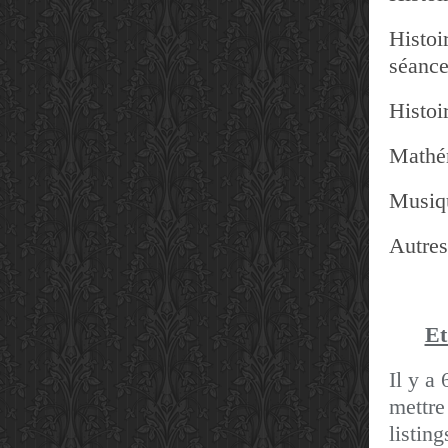
Histoir
séanc
Histoir
Mathé
Musiq
Autres
Et
Il y a 
mettre
listin