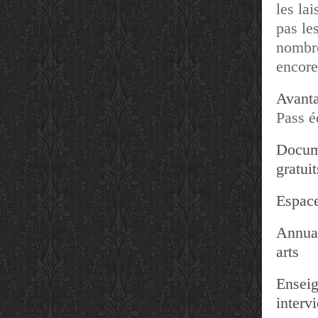
les lai
pas les
nombre
encore
Avanta
Pass é
Docum
gratuit
Espace
Annuai
arts
Enseig
interv