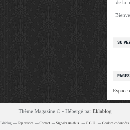
de la 
Bienve
SUIVE
PAGES
Espace 
Thème Magazine © - Hébergé par
Eklablog
 Eklablog
Top articles
Contact
Signaler un abus
C.G.U.
Cookies et données 