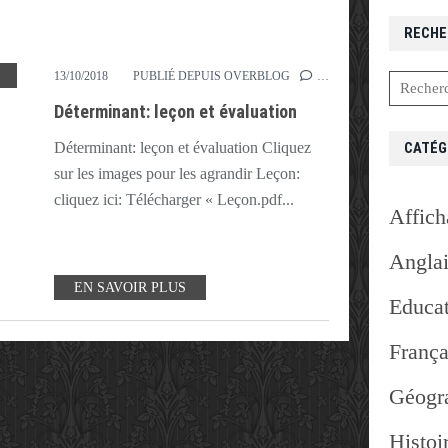
RECHE
,
DÉTERMINANT
,
ÉVALUATION
,
INDÉFINI
,
LEÇON
,
NUMÉRAL
,
POSSESSIF
13/10/2018
PUBLIÉ DEPUIS OVERBLOG
…
Déterminant: leçon et évaluation
CATÉG
Déterminant: leçon et évaluation Cliquez
sur les images pour les agrandir Leçon:
cliquez ici: Télécharger « Leçon.pdf...
Affich
Angla
EN SAVOIR PLUS
Educat
França
Géogr
Histoi