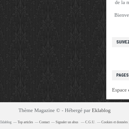
de la 
Bienve
SUIVE
PAGES
Espace 
Thème Magazine © - Hébergé par
Eklablog
 Eklablog
Top articles
Contact
Signaler un abus
C.G.U.
Cookies et données 