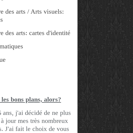
e des arts / Arts visuels:
es
e des arts: cartes d'identité
matiques
ue
 les bons pla
ns, alors?
6 ans, j'ai décidé de ne plus
 à jour mes très nombreux
gs.
J'ai fait le choix de vous