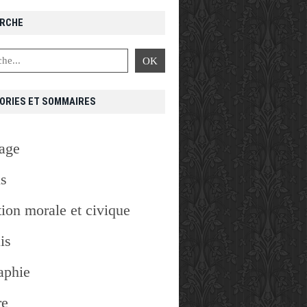
RCHE
ORIES ET SOMMAIRES
age
is
ion morale et civique
is
aphie
re