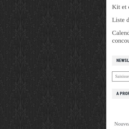
Kit et 
Liste 
Calend
concou
NEWSL
A PRO
Nouvea