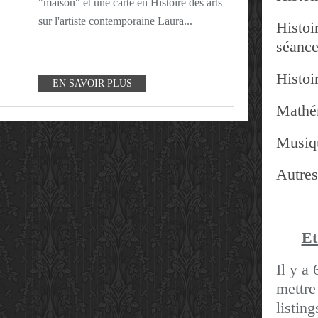
"maison" et une carte en Histoire des arts
sur l'artiste contemporaine Laura...
Histoir
séanc
Histoir
EN SAVOIR PLUS
Mathé
Musiq
Autres
Et
Il y a 
mettre
listin