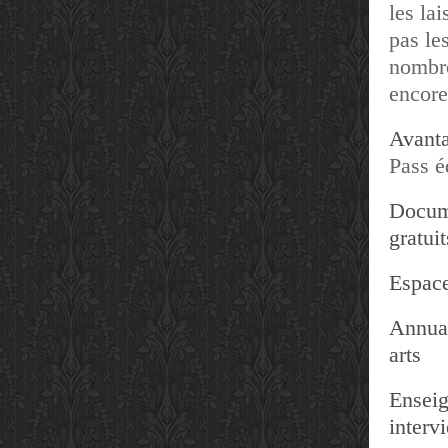
les lai
pas les
nombre
encore
Avanta
Pass é
Docum
gratuit
Espace
Annuai
arts
Enseig
interv