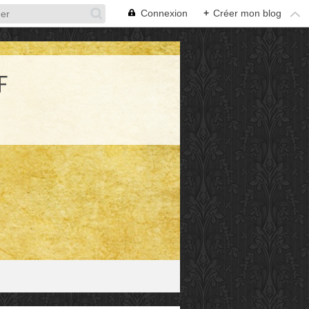
Connexion
+
Créer mon blog
F