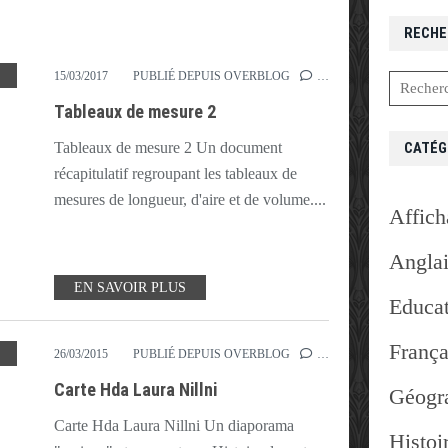
RECHE
,
CUBE
,
MESURE
,
MÈTRE
,
TABLEAU
,
VOLUME
15/03/2017
PUBLIÉ DEPUIS OVERBLOG
…
Tableaux de mesure 2
CATÉG
Tableaux de mesure 2 Un document
récapitulatif regroupant les tableaux de
mesures de longueur, d'aire et de volume....
Affich
Angla
EN SAVOIR PLUS
Educat
França
,
HISTOIRE DES ARTS
,
NILLNI
,
PATRON
26/03/2015
PUBLIÉ DEPUIS OVERBLOG
…
Carte Hda Laura Nillni
Géogr
Carte Hda Laura Nillni Un diaporama
Histoi