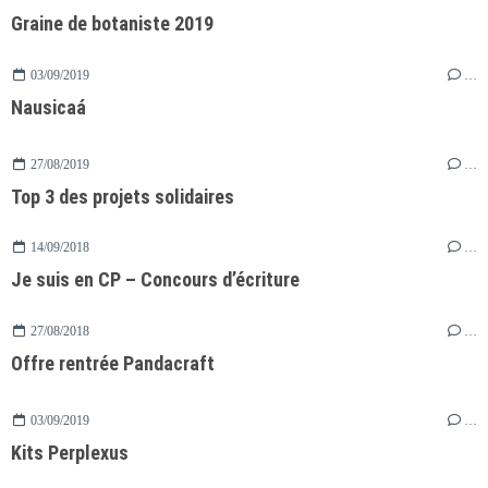
Graine de botaniste 2019
03/09/2019
…
Nausicaá
27/08/2019
…
Top 3 des projets solidaires
14/09/2018
…
Je suis en CP – Concours d’écriture
27/08/2018
…
Offre rentrée Pandacraft
03/09/2019
…
Kits Perplexus