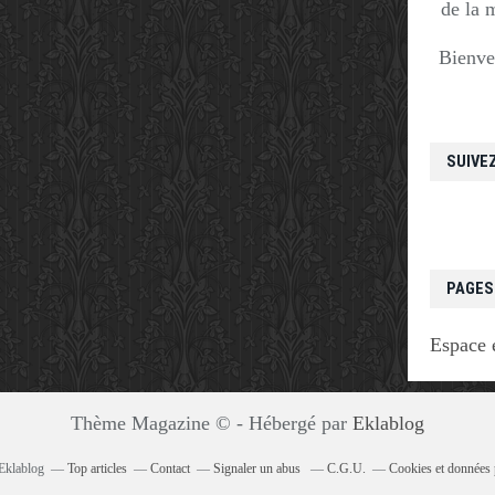
de la 
Bienve
SUIVE
PAGES
Espace 
Thème Magazine © - Hébergé par
Eklablog
 Eklablog
Top articles
Contact
Signaler un abus
C.G.U.
Cookies et données 