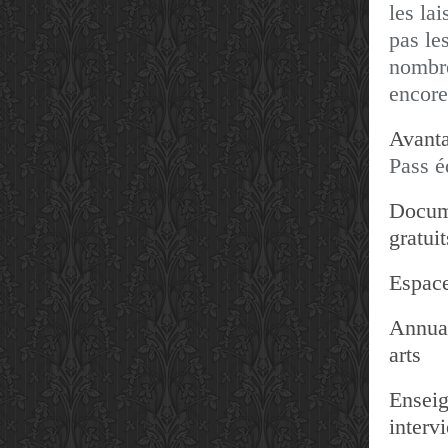
les lai
pas les
nombre
encore
Avanta
Pass é
Docum
gratuit
Espace
Annuai
arts
Enseig
interv