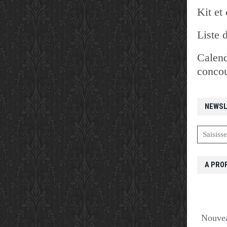
Kit et 
Liste 
Calend
concou
NEWSL
A PRO
Nouvea