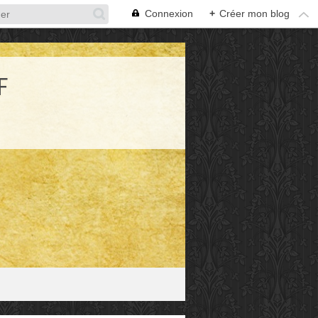
Connexion
+
Créer mon blog
F