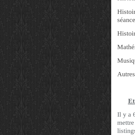
Histoir
séanc
Histoir
Mathé
Musiq
Autres
Et
Il y a 
mettre
listin