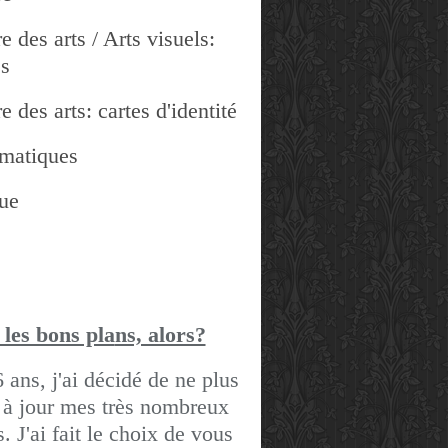
e des arts / Arts visuels:
es
e des arts: cartes d'identité
matiques
ue
 les bons pla
ns, alors?
6 ans, j'ai décidé de ne plus
 à jour mes très nombreux
gs.
J'ai fait le choix de vous