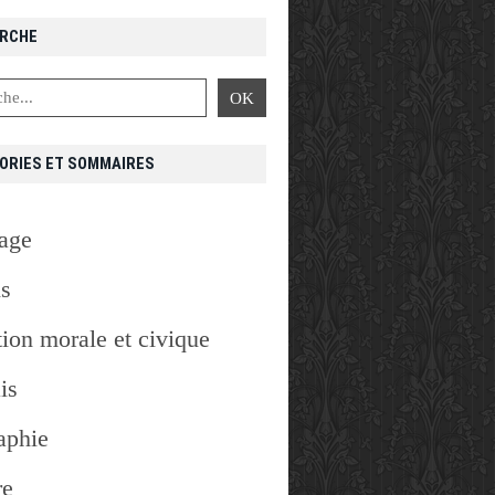
RCHE
,
ROBERT
ORIES ET SOMMAIRES
age
is
ion morale et civique
is
aphie
re