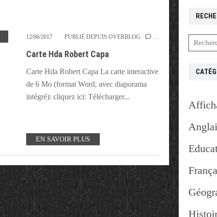
RECHE
,
GUERRE
,
HDA
,
HISTOIRE DES ARTS
,
NORMANDIE
,
OMAHA
,
PHOTO
,
PHOTOGRAPHE
12/06/2017
PUBLIÉ DEPUIS OVERBLOG
…
Carte Hda Robert Capa
CATÉG
Carte Hda Robert Capa La carte interactive
de 6 Mo (format Word, avec diaporama
intégré): cliquez ici: Télécharger...
Affich
Angla
EN SAVOIR PLUS
Educat
França
Géogr
Histoi