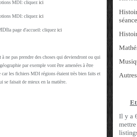
: cliquez
ici
Histoir
: cliquez
ici
séanc
la page d'accueil: cliquez
ici
Histoir
Mathé
 à ne pas prendre des choses qui deviendront ou qui
Musiq
n géographie par exemple vont être amenées à être
r les fichiers MDI régions étaient très bien faits et
Autres
ui se faisait de mieux en la matière.
Et
Il y a 
mettre
listin