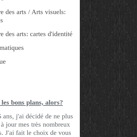
e des arts / Arts visuels:
es
e des arts: cartes d'identité
matiques
ue
 les bons pla
ns, alors?
6 ans, j'ai décidé de ne plus
 à jour mes très nombreux
gs.
J'ai fait le choix de vous