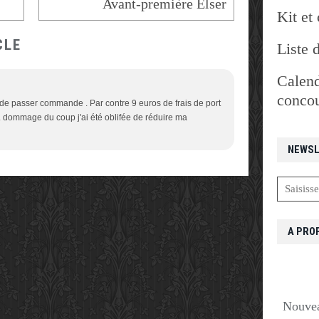
Avant-première Elser
Kit et 
CLE
Liste 
Calend
concou
s de passer commande . Par contre 9 euros de frais de port
... dommage du coup j'ai été oblifée de réduire ma
NEWSL
A PRO
Nouvea