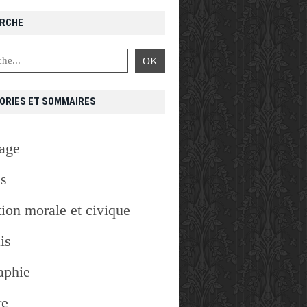
RCHE
ORIES ET SOMMAIRES
age
is
ion morale et civique
is
aphie
re