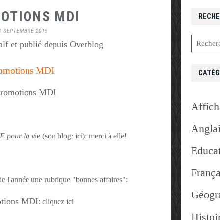
OTIONS MDI
RECHE
3 SEPTEMBRE 2015
lf et publié depuis Overblog
omotions MDI
CATÉG
Affich
Angla
E pour la v
ie (son blog:
ici
): merci à elle!
Educat
França
e l'année une rubrique "bonnes affaires":
Géogr
: cliquez
ici
Histoi