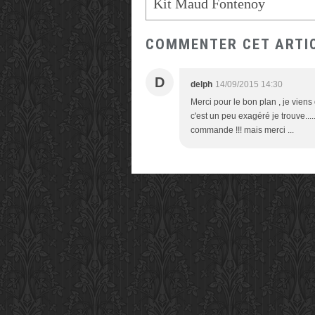
Kit Maud Fontenoy
COMMENTER CET ARTI
D
delph
14/09/2015 14:30
Merci pour le bon plan , je vien
c'est un peu exagéré je trouve..
commande !!! mais merci ...