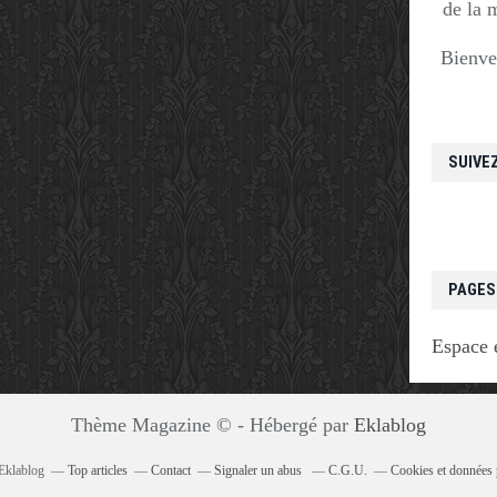
de la 
Bienve
SUIVE
PAGES
Espace 
Thème Magazine © - Hébergé par
Eklablog
 Eklablog
Top articles
Contact
Signaler un abus
C.G.U.
Cookies et données 