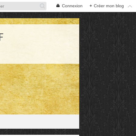
Connexion
+
Créer mon blog
F