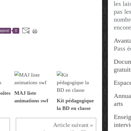
les lai
pas les
nombre
encore
epost
0
Avanta
Pass é
Docum
gratuit
Espace
oîtes
MAJ liste
Annuai
animations swf
Kit pédagogique
arts
la BD en classe
Enseig
interv