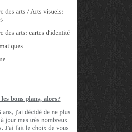
e des arts / Arts visuels:
es
e des arts: cartes d'identité
matiques
ue
 les bons pla
ns, alors?
6 ans, j'ai décidé de ne plus
 à jour mes très nombreux
gs.
J'ai fait le choix de vous