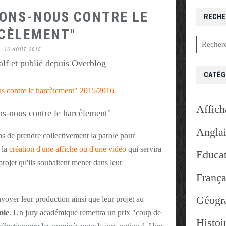
SONS-NOUS CONTRE LE
RECHE
CÈLEMENT"
16 AOÛT 2015
lf et publié depuis Overblog
CATÉG
us contre le harcèlement" 2015/2016
Affich
Angla
ns de prendre collectivement la parole pour
 la
création d'une affiche ou d'une vidéo
qui servira
Educat
rojet qu'ils souhaitent mener dans leur
França
Géogr
nvoyer leur production ainsi que leur projet au
mie
. Un jury académique remettra un prix "coup de
Histoi