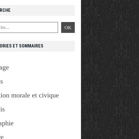
RCHE
ORIES ET SOMMAIRES
age
is
ion morale et civique
is
aphie
re