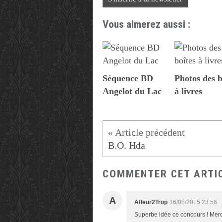
Vous aimerez aussi :
Séquence BD
Photos des b
Angelot du Lac
à livres
B.O. Hda
COMMENTER CET ARTI
A
Afleur2Trop
16/08/2015 23:56
Superbe idée ce concours ! Merci