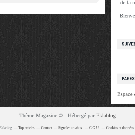
de la 
Bienve
SUIVE
PAGES
Espace 
Thème Magazine © - Hébergé par
Eklablog
 Eklablog
Top articles
Contact
Signaler un abus
C.G.U.
Cookies et données 