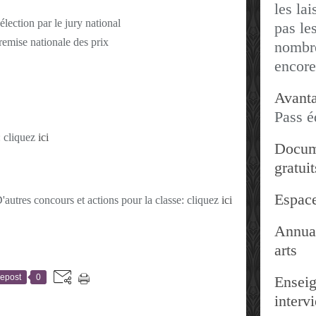
les lai
lection par le jury national
pas les
emise nationale des prix
nombre
encore
Avanta
Pass é
: cliquez
ici
Docum
gratuit
Espace
'autres concours et actions pour la classe: cliquez
ici
Annuai
arts
epost
0
Enseig
interv