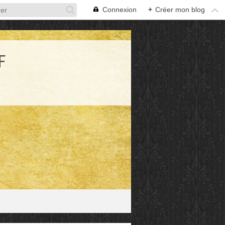
Connexion
+
Créer mon blog
F