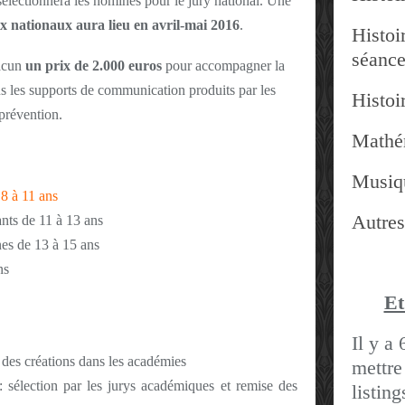
électionnera les nominés pour le jury national. Une
ix nationaux aura lieu en avril-mai 2016
.
Histoir
séanc
hacun
un prix de 2.000 euros
pour accompagner la
us les supports de communication produits par les
Histoir
 prévention.
Mathé
Musiq
 8 à 11 ans
Autres
nts de 11 à 13 ans
es de 13 à 15 ans
ns
Et
Il y a 
 des créations dans les académies
mettre
 sélection par les jurys académiques et remise des
listin