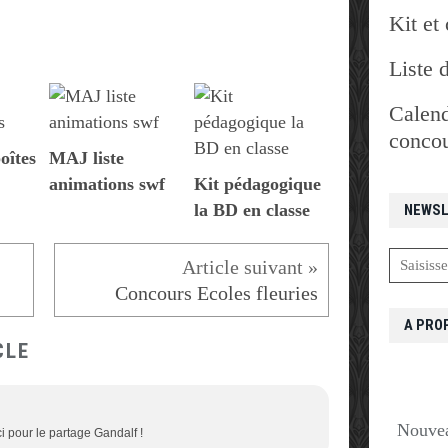
Kit et 
Liste 
Calend
concou
oîtes
MAJ liste
animations swf
Kit pédagogique
la BD en classe
NEWSL
Concours Ecoles fleuries
A PRO
CLE
Nouvea
 pour le partage Gandalf !