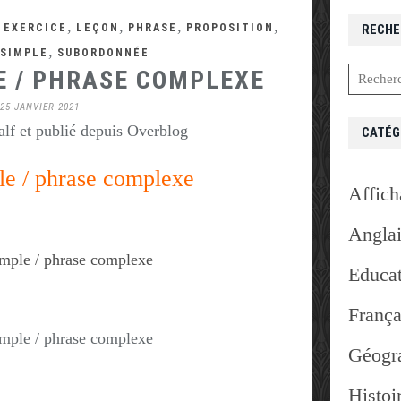
,
,
,
,
,
EXERCICE
LEÇON
PHRASE
PROPOSITION
RECHE
,
SIMPLE
SUBORDONNÉE
E / PHRASE COMPLEXE
25 JANVIER 2021
lf et publié depuis Overblog
CATÉG
le / phrase complexe
Affich
Angla
Educat
França
Géogr
Histoi