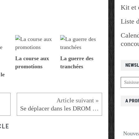
Kit et 
Liste 
Calend
concou
La course aux
La guerre des
NEWSL
promotions
tranchées
 le
A PRO
Se déplacer dans les DROM / COM
CLE
Nouvea