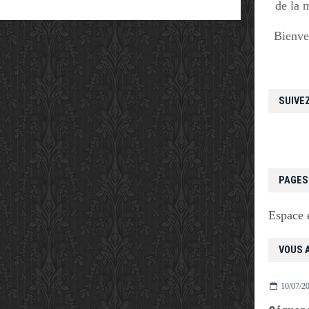
de la 
Bienve
SUIVE
PAGES
Espace 
VOUS A
10/07/2