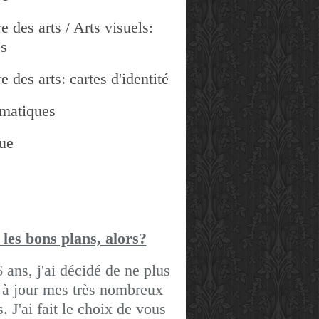
e des arts / Arts visuels:
es
e des arts: cartes d'identité
matiques
ue
 les bons pla
ns, alors?
6 ans, j'ai décidé de ne plus
 à jour mes très nombreux
gs.
J'ai fait le choix de vous