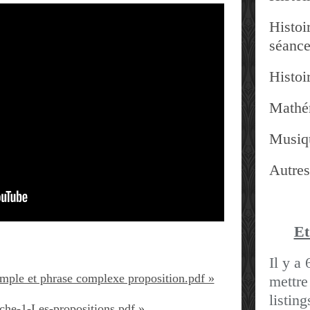
Histoir
séanc
Histoir
Mathé
Musiq
Autres
Et
Il y a 
mple et phrase complexe proposition.pdf »
mettre
listin
che-1-Les-propositions.pdf »