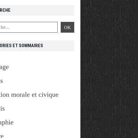
RCHE
ORIES ET SOMMAIRES
age
is
ion morale et civique
is
aphie
re