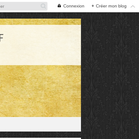
Connexion
+
Créer mon blog
F