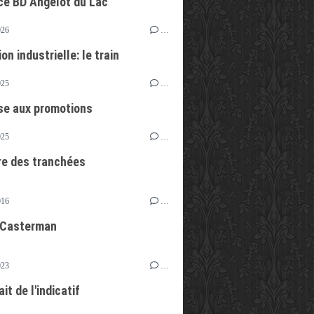
e BD Angelot du Lac
026
…
on industrielle: le train
025
…
se aux promotions
025
…
re des tranchées
016
…
 Casterman
023
…
ait de l'indicatif