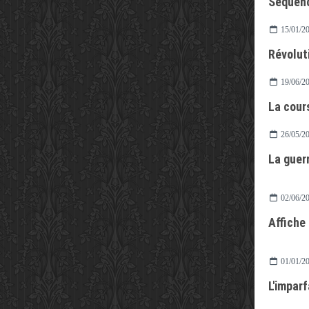
Séquenc
15/01/2
Révoluti
19/06/2
La cour
26/05/2
La guer
02/06/2
Affiche
01/01/2
L'imparf