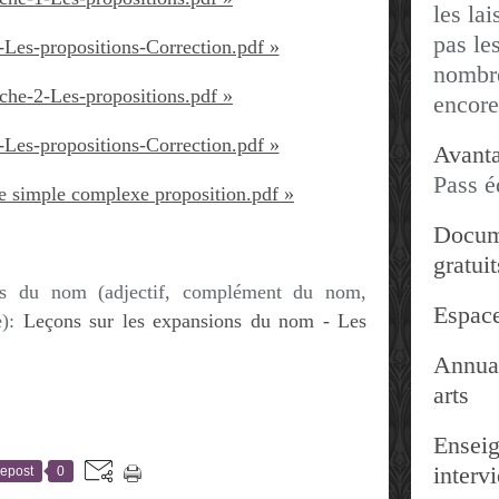
les lai
pas les
-Les-propositions-Correction.pdf »
nombre
che-2-Les-propositions.pdf »
encore
-Les-propositions-Correction.pdf »
Avanta
Pass é
e simple complexe proposition.pdf »
Docum
gratuit
ns du nom (adjectif, complément du nom,
Espace
e):
Leçons sur les expansions du nom - Les
Annuai
arts
Enseig
interv
epost
0