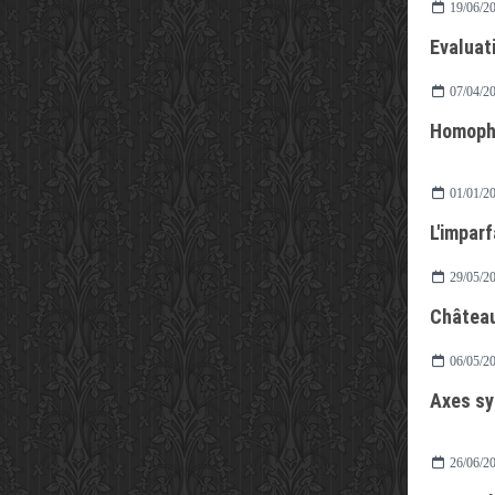
19/06/2
Evaluat
07/04/2
Homoph
01/01/2
L'imparf
29/05/2
Château
06/05/2
Axes sy
26/06/2