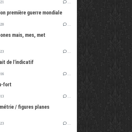
021
…
ion première guerre mondiale
020
…
ones mais, mes, met
023
…
ait de l'indicatif
016
…
-fort
013
…
métrie / figures planes
023
…