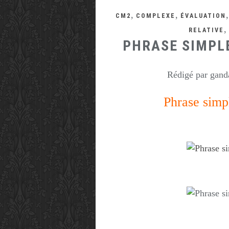
,
,
CM2
COMPLEXE
ÉVALUATION
,
RELATIVE
PHRASE SIMPL
Rédigé par ganda
Phrase simp