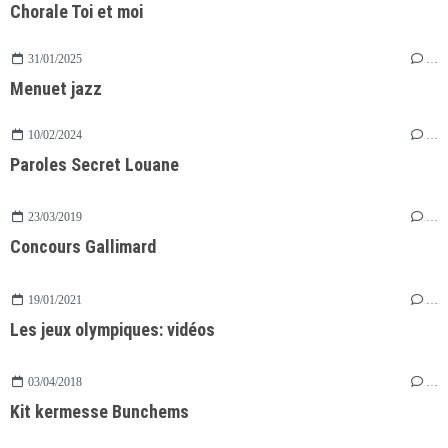
Chorale Toi et moi
31/01/2025
…
Menuet jazz
10/02/2024
…
Paroles Secret Louane
23/03/2019
…
Concours Gallimard
19/01/2021
…
Les jeux olympiques: vidéos
03/04/2018
…
Kit kermesse Bunchems