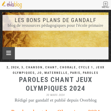
MENU
LES BONS PLANS DE GANDALF
blog de ressources pédagogiques pour l'école primaire
,
,
,
,
,
,
,
2
2024
3
CHANSON
CHANT
CHORALE
CYCLE 1
JEUX
,
,
,
,
OLYMPIQUES
JO
MATERNELLE
PARIS
PAROLES
PAROLES CHANT JEUX
OLYMPIQUES 2024
30 MARS 2024
Rédigé par gandalf et publié depuis Overblog