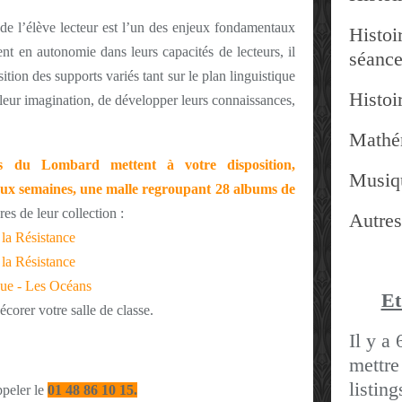
 de l’élève lecteur est l’un des enjeux fondamentaux
Histoir
nt en autonomie dans leurs capacités de lecteurs, il
séanc
ition des supports variés tant sur le plan linguistique
Histoir
 leur imagination, de développer leurs connaissances,
Mathé
ons du Lombard mettent à votre disposition,
Musiq
eux semaines, une malle regroupant 28 albums de
res de leur collection :
Autres
 la Résistance
 la Résistance
ue - Les Océans
Et
écorer votre salle de classe.
Il y a 
mettre
listin
ppeler le
01 48 86 10 15.