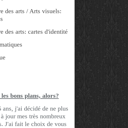
e des arts / Arts visuels:
es
e des arts: cartes d'identité
matiques
ue
 les bons pla
ns, alors?
6 ans, j'ai décidé de ne plus
 à jour mes très nombreux
gs.
J'ai fait le choix de vous