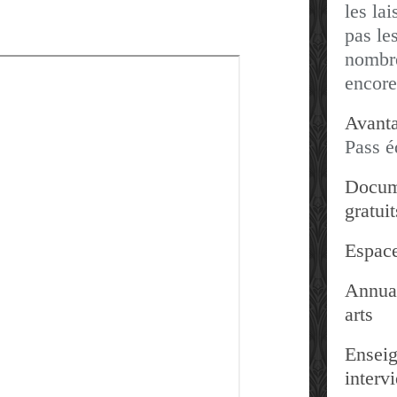
les lai
pas les
nombre
encore
Avanta
Pass é
Docum
gratuit
Espace
Annuai
arts
Enseig
interv