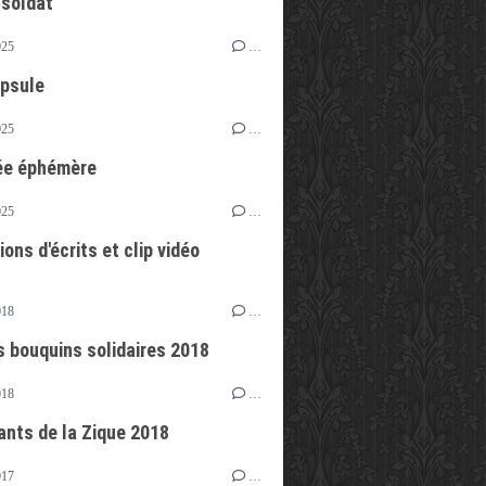
 soldat
025
…
psule
025
…
ée éphémère
025
…
ons d'écrits et clip vidéo
018
…
es bouquins solidaires 2018
018
…
ants de la Zique 2018
017
…