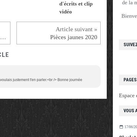
de la 
d'écrits et clip
vidéo
Bienve
Kit Poissons, coquillages et crustacés
Pièces jaunes 2020
SUIVE
CLE
PAGES
 voulais justement t'en parler.<br /> Bonne journée
Espace 
VOUS A
17/06/2