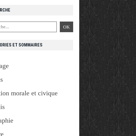
RCHE
ORIES ET SOMMAIRES
age
is
ion morale et civique
is
aphie
re