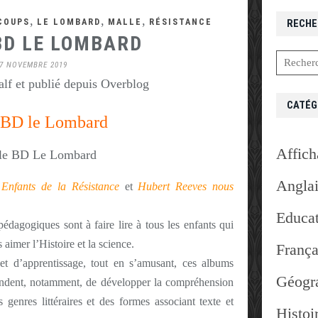
,
,
,
COUPS
LE LOMBARD
MALLE
RÉSISTANCE
RECHE
BD LE LOMBARD
7 NOVEMBRE 2019
lf et publié depuis Overblog
CATÉG
 BD le Lombard
Affich
Angla
 Enfants de la Résistance
et
Hubert Reeves nous
Educat
pédagogiques sont à faire lire à tous les enfants qui
 aimer l’Histoire et la science.
França
 et d’apprentissage, tout en s’amusant, ces albums
Géogr
dent, notamment, de développer la compréhension
es genres littéraires et des formes associant texte et
Histoi