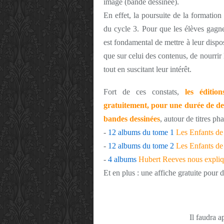
image (bande dessinée).
En effet, la poursuite de la formation
du cycle 3. Pour que les élèves gagne
est fondamental de mettre à leur dispos
que sur celui des contenus, de nourrir
tout en suscitant leur intérêt.
Fort de ces constats,
les éditi
gratuitement, pour une durée de d
bandes dessinées
, autour de titres pha
-
12 albums du tome 1
Les Enfants de
-
12 albums du tome 2
Les Enfants de
-
4 albums
Hubert Reeves nous expliq
Et en plus : une affiche gratuite pour d
Il faudra
a