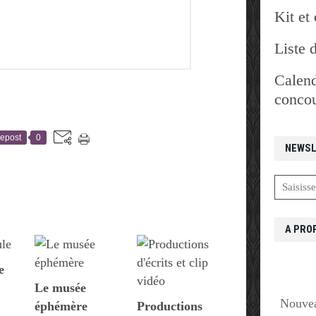
Kit et 
Liste 
Calend
concou
epost
0
NEWSL
A PRO
e
Le musée
Nouvea
éphémère
Productions