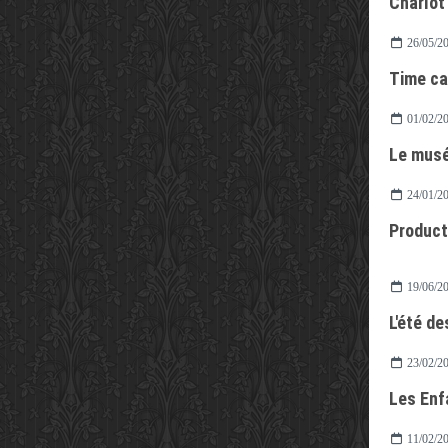
Charlot
26/05/2
Time ca
01/02/2
Le mus
24/01/2
Producti
19/06/2
L'été d
23/02/2
Les Enf
11/02/2