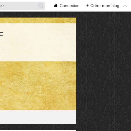
Connexion
+
Créer mon blog
F