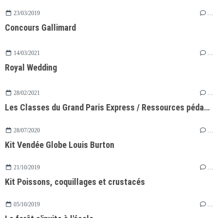
23/03/2019
…
Concours Gallimard
14/03/2021
…
Royal Wedding
28/02/2021
…
Les Classes du Grand Paris Express / Ressources pédagogiques
28/07/2020
…
Kit Vendée Globe Louis Burton
21/10/2019
…
Kit Poissons, coquillages et crustacés
05/10/2019
…