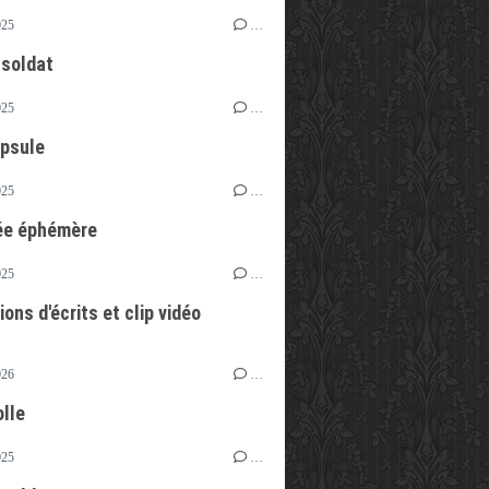
025
…
 soldat
025
…
psule
025
…
ée éphémère
025
…
ons d'écrits et clip vidéo
026
…
olle
025
…