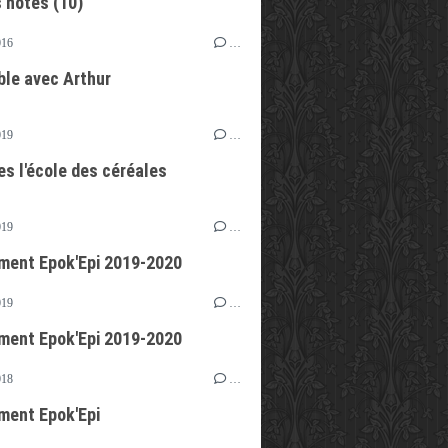
s notes (10)
016
…
able avec Arthur
019
…
es l'école des céréales
019
…
ent Epok'Epi 2019-2020
019
…
ent Epok'Epi 2019-2020
018
…
ent Epok'Epi