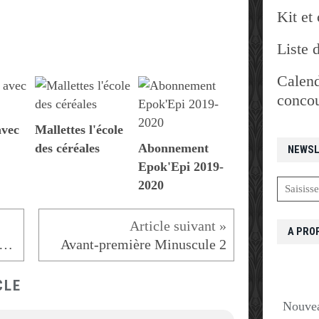
Kit et 
Liste 
Calend
concou
avec
Mallettes l'école
des céréales
Abonnement
NEWSL
Epok'Epi 2019-
2020
A PRO
yclage de cartouches d'encre
Avant-première Minuscule 2
CLE
Nouvea