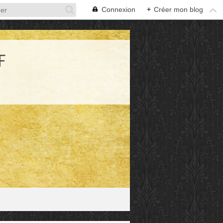
Connexion
+
Créer mon blog
F