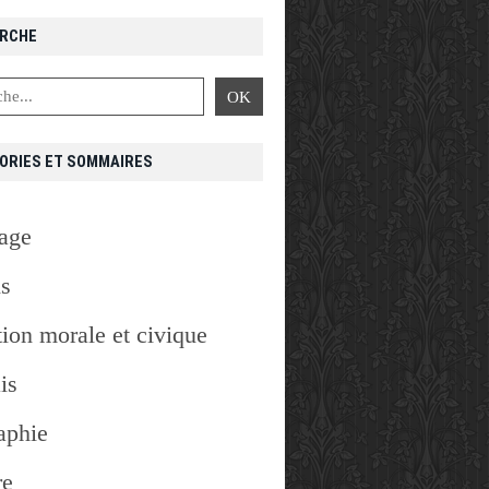
RCHE
ORIES ET SOMMAIRES
age
is
ion morale et civique
is
aphie
re