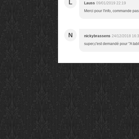
L
Lauss
09/01/2019 22:19
Merci pour l'info, commande pass
N
nickybrassens
24/12/2018 16:
super,c'est demandé pour "A tabl