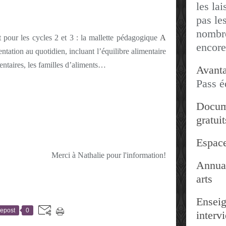
les lai
pas les
nombre
pour les cycles 2 et 3 : la mallette pédagogique
A
encore
tation au quotidien, incluant l’équilibre alimentaire
mentaires, les familles d’aliments…
Avanta
Pass é
Docum
gratuit
Espace
Merci à Nathalie pour l'information!
Annuai
arts
Enseig
epost
0
interv