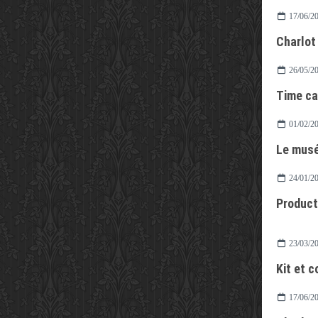
17/06/2
Charlot
26/05/2
Time ca
01/02/2
Le mus
24/01/2
Producti
23/03/2
Kit et c
17/06/2