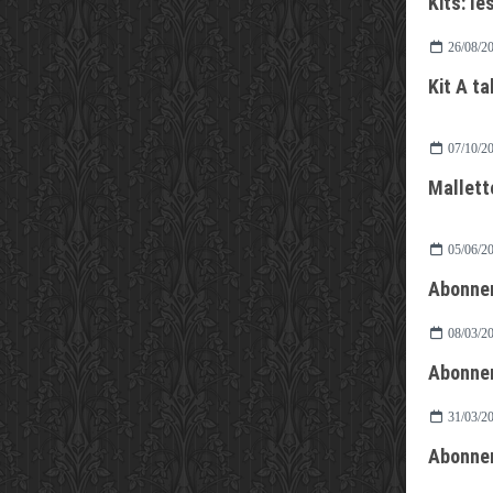
Kits: le
26/08/2
Kit A t
07/10/2
Mallett
05/06/2
Abonnem
08/03/2
Abonnem
31/03/2
Abonnem