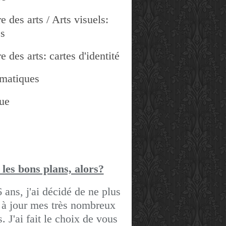
e des arts / Arts visuels:
es
e des arts: cartes d'identité
matiques
ue
 les bons pla
ns, alors?
6 ans, j'ai décidé de ne plus
 à jour mes très nombreux
gs.
J'ai fait le choix de vous