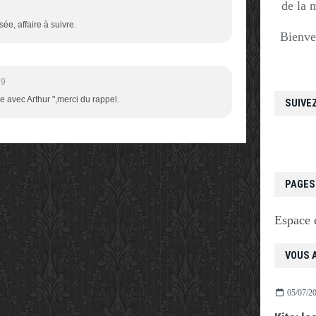
de la 
ée, affaire à suivre.
Bienve
39
e avec Arthur ",merci du rappel.
SUIVE
PAGES
Espace 
VOUS A
05/07/2