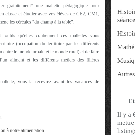
 gratuitement* une mallette pédagogique pour
Histoir
n en classe et étudier avec vos élèves de CE2, CM1,
séanc
ène les céréales "du champ à la table".
Histoir
t outils qu'elles contiennent ces mallettes vous
itoire (occupation du territoire par les différents
Mathé
en entre le monde urbain et le monde rural) et de faire
Musiq
’un aliment et les différents métiers des filières
Autres
llette, vous la recevrez avant les vacances de
Et
Il y a 
n
mettre
listin
ion à notre alimentation