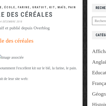
,
,
,
,
,
,
E
ÉCOLE
FARINE
GRATUIT
KIT
MAÏS
PAIN
RECHE
LE DES CÉRÉALES
24 DÉCEMBRE 2018
lf et publié depuis Overblog
CATÉG
le des céréales
Affich
Angla
tamment l'excellent kit sur le blé, la farine, le pain.
Educat
it de leur site web:
França
Géogr
Histoi