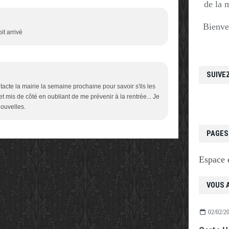
de la 
Bienve
it arrivé
SUIVE
contacte la mairie la semaine prochaine pour savoir s'ils les
t mis de côté en oubliant de me prévenir à la rentrée... Je
nouvelles.
PAGES
Espace 
VOUS A
02/02/2