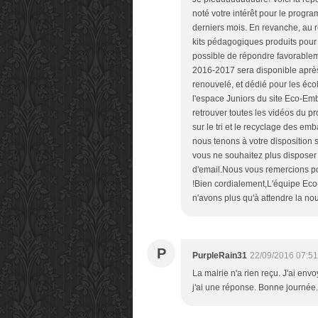
noté votre intérêt pour le progr
derniers mois. En revanche, au r
kits pédagogiques produits pour 
possible de répondre favorablem
2016-2017 sera disponible après
renouvelé, et dédié pour les écol
l'espace Juniors du site Eco-Em
retrouver toutes les vidéos du 
sur le tri et le recyclage des 
nous tenons à votre disposition 
vous ne souhaitez plus disposer
d'email.Nous vous remercions po
!Bien cordialement,L'équipe Ec
n'avons plus qu'à attendre la nou
P
PurpleRain31
22/09/2016 07:51
La mairie n'a rien reçu. J'ai envo
j'ai une réponse. Bonne journée.