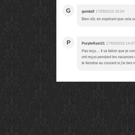
G
gandalf
17/09/2016 20:04
Bien sûr, en espérant que cela so
P
PurpleRain31
17/09/2016 14:47
Pas reçu.... Il va falloir que je 
ont reçus pendant les vacances e
te tiendrai au courant si j'ai des 