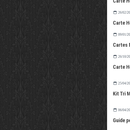
Carte H
26/02/2
Carte H
09/01/2
Cartes M
26/10/2
Carte H
25/04/2
Kit Tri 
06/04/2
Guide p