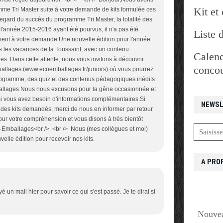
Kit et 
amme Tri Master suite à votre demande de kits formulée ces
egard du succès du programme Tri Master, la totalité des
l'année 2015-2016 ayant été pourvus, il n'a pas été
Liste 
ent à votre demande.Une nouvelle édition pour l'année
 les vacances de la Toussaint, avec un contenu
Calend
es. Dans cette attente, nous vous invitons à découvrir
concou
ballages (www.ecoemballages.fr/juniors) où vous pourrez
programme, des quiz et des contenus pédagogiques inédits
emballages.Nous nous excusons pour la gêne occasionnée et
si vous avez besoin d'informations complémentaires.Si
NEWSL
 des kits demandés, merci de nous en informer par retour
ur votre compréhension et vous disons à très bientôt
o-Emballages<br /> <br /> Nous (mes collègues et moi)
velle édition pour recevoir nos kits.
A PRO
yé un mail hier pour savoir ce qui s'est passé. Je te dirai si
Nouvea