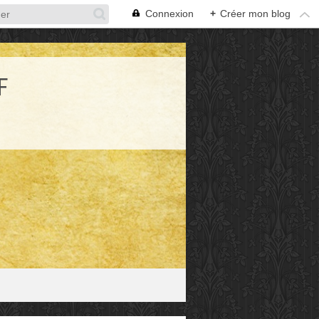
Connexion
+
Créer mon blog
F