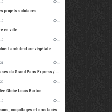
019
…
s projets solidaires
019
…
e en ville
019
…
hie: l'architecture végétale
021
…
Les Classes du Grand Paris Express / Ressources pédagogiques
020
…
dée Globe Louis Burton
019
…
ssons, coquillages et crustacés