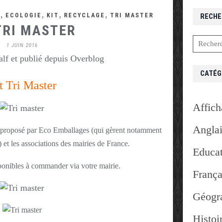
,
,
,
,
S
ECOLOGIE
KIT
RECYCLAGE
TRI MASTER
RECHE
TRI MASTER
1 JUIN 2016
lf et publié depuis Overblog
CATÉG
t Tri Master
Affich
Angla
ge proposé par Eco Emballages (qui gèrent notamment
et les associations des mairies de France.
Educat
sponibles à commander via votre mairie.
França
Géogr
Histoi