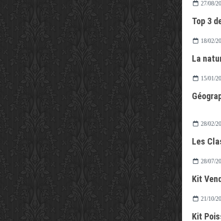
27/08/2
Top 3 de
18/02/2
La natur
15/01/2
Géograp
28/02/2
28/07/2
Kit Ven
21/10/2
Kit Poi