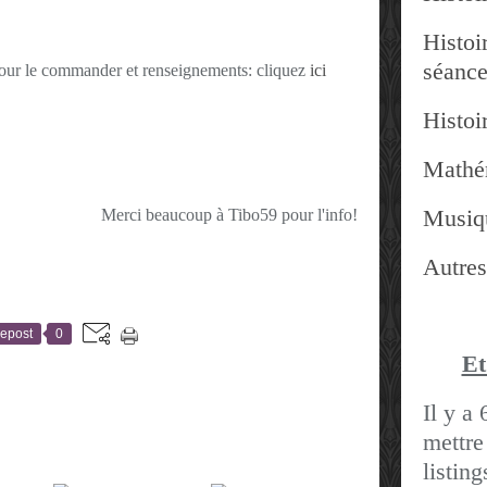
Histoir
séanc
pour le commander et renseignements: cliquez
ici
Histoir
Mathé
Musiq
Merci beaucoup à Tibo59 pour l'info!
Autres
epost
0
Et
Il y a 
mettre
listin