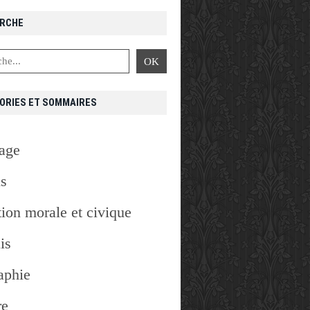
RCHE
ORIES ET SOMMAIRES
age
is
ion morale et civique
is
aphie
re