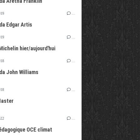
da Aretha Franklin
019
…
da Edgar Artis
019
…
ichelin hier/aujourd'hui
018
…
da John Williams
018
…
Master
022
…
édagogique OCE climat