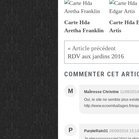
Carte Hda
Carte Hda 
Aretha Franklin
Artis
RDV aux jardins 2016
COMMENTER CET ARTI
M
Maîtresse Christine
11/08/2018
Oui, le site ne semble plus exist
http://www.ecoemballages.fr/esp
P
PurpleRain31
26/09/2016 15:14
Je pleuuuuuuuuure! Voici la rép