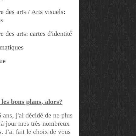
e des arts / Arts visuels:
es
e des arts: cartes d'identité
matiques
ue
 les bons pla
ns, alors?
6 ans, j'ai décidé de ne plus
 à jour mes très nombreux
gs.
J'ai fait le choix de vous