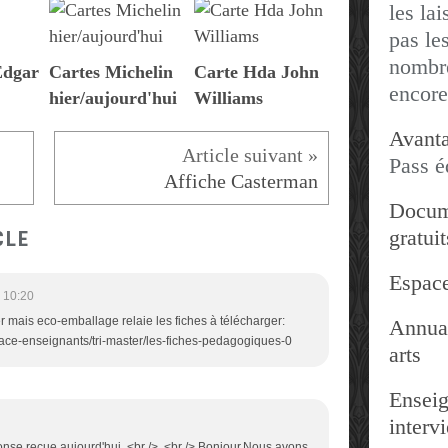
les lai
pas les
nombre
Edgar
Cartes Michelin
Carte Hda John
encore
hier/aujourd'hui
Williams
Avanta
Pass é
Affiche Casterman
Docum
gratuit
CLE
Espace
 10:20
er mais eco-emballage relaie les fiches à télécharger:
Annuai
ace-enseignants/tri-master/les-fiches-pedagogiques-0
arts
Enseig
interv
onse reçue aujourd'hui. <br /> <br /> Bonjour,Nous avons