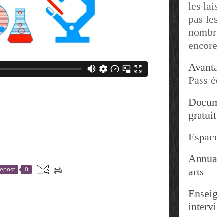
les lai
pas les
nombre
encore
Avanta
Pass é
Docum
gratuit
Espace
Annuai
arts
epost
0
Enseig
interv