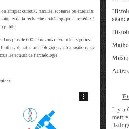
Histoir
u simples curieux, familles, scolaires ou étudiants,
séanc
imoine et de la recherche archéologique et accédez à
u public.
Histoir
 dans plus de 600 lieux vous ouvrent leurs portes.
Mathé
fouilles, de sites archéologiques, d’expositions, de
ous les acteurs de l’archéologie.
Musiq
Autres
rnier:
Et
Il y a 
mettre
listin