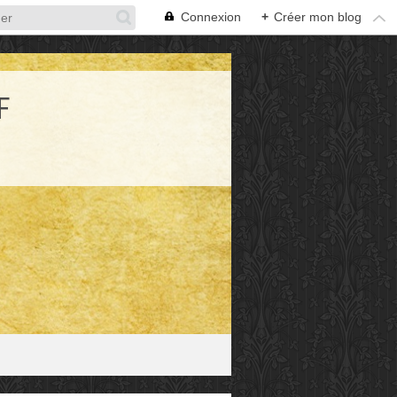
Connexion
+
Créer mon blog
F