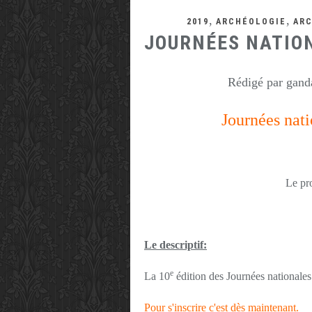
,
,
2019
ARCHÉOLOGIE
AR
JOURNÉES NATION
Rédigé par ganda
Journées nati
Le pr
Le descriptif:
e
La 10
édition des Journées nationales 
Pour s'inscrire c'est dès maintenant.