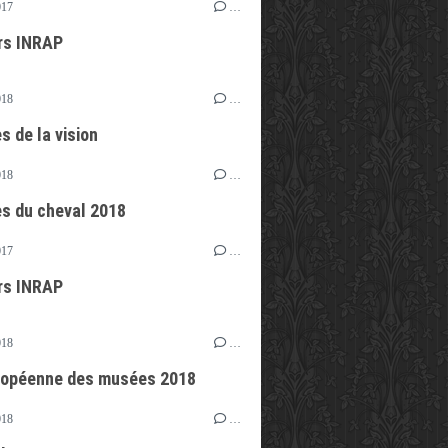
017
…
rs INRAP
018
…
s de la vision
018
…
s du cheval 2018
017
…
rs INRAP
018
…
ropéenne des musées 2018
018
…