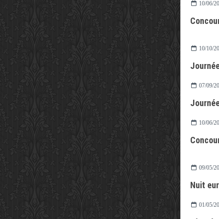
10/06/2
Concou
10/10/2
Journée
07/09/2
Journée
10/06/2
Concou
09/05/2
Nuit eu
01/05/2