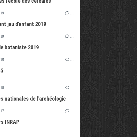
es l'école des céréales
019
…
t jeu d'enfant 2019
019
…
de botaniste 2019
019
…
aá
018
…
s nationales de l'archéologie
017
…
rs INRAP