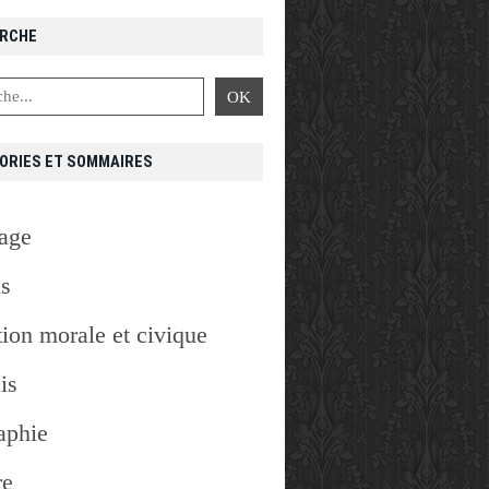
RCHE
ORIES ET SOMMAIRES
age
is
ion morale et civique
is
aphie
re