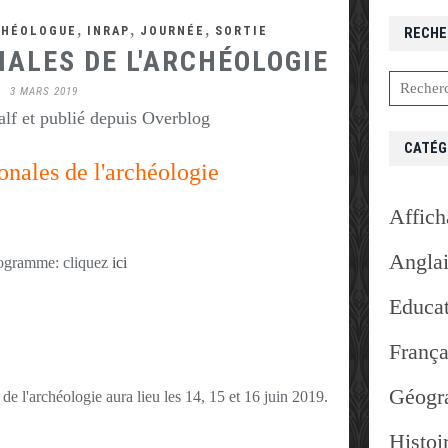
,
,
,
CHÉOLOGUE
INRAP
JOURNÉE
SORTIE
RECHE
ALES DE L'ARCHÉOLOGIE
3 MARS 2019
lf et publié depuis Overblog
CATÉG
onales de l'archéologie
Affich
Angla
ogramme: cliquez
ici
Educat
França
Géogr
de l'archéologie aura lieu les 14, 15 et 16 juin 2019.
Histoi