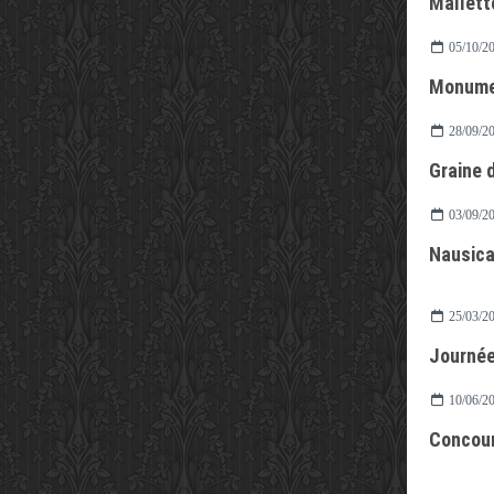
Mallett
05/10/2
Monumen
28/09/2
Graine 
03/09/2
Nausic
25/03/2
Journée
10/06/2
Concou