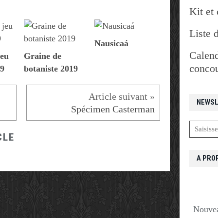
Kit et 
Liste 
Nausicaá
Calend
eu
Graine de
concou
19
botaniste 2019
NEWSL
Spécimen Casterman
CLE
A PRO
Nouvea