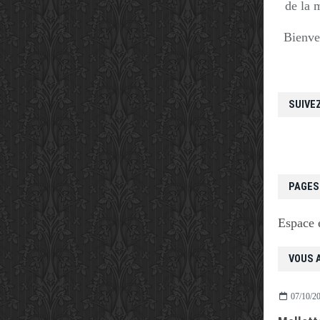
de la 
Bienve
SUIVE
PAGES
Espace 
VOUS A
07/10/2