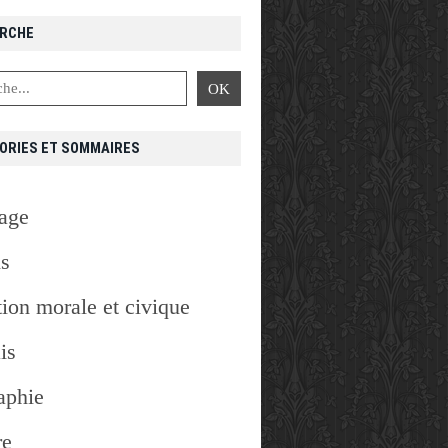
RCHE
ORIES ET SOMMAIRES
age
is
ion morale et civique
is
aphie
re