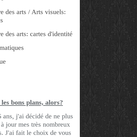
e des arts / Arts visuels:
es
e des arts: cartes d'identité
matiques
ue
 les bons pla
ns, alors?
6 ans, j'ai décidé de ne plus
 à jour mes très nombreux
gs.
J'ai fait le choix de vous