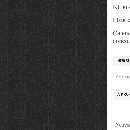
Kit et 
Liste 
Calend
concou
NEWSL
A PRO
Nouvea