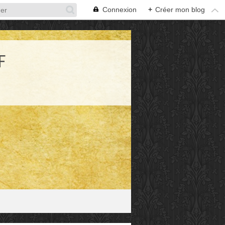
Connexion
+
Créer mon blog
F