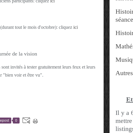
ticiens participants: cliquez
ici
Histoir
séanc
(durant tout le mois d'octobre): cliquez
ici
Histoir
Mathé
Musiq
sont invités à tester gratuitement leurs feux et leurs
Autres
 "bien voir et être vu".
Et
Il y a 
mettre
epost
0
listin