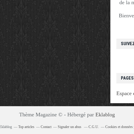
de la 
Bienve
SUIVE
PAGES
Espace 
Thème Magazine © - Hébergé par
Eklablog
 Eklablog
Top articles
Contact
Signaler un abus
C.G.U.
Cookies et données 