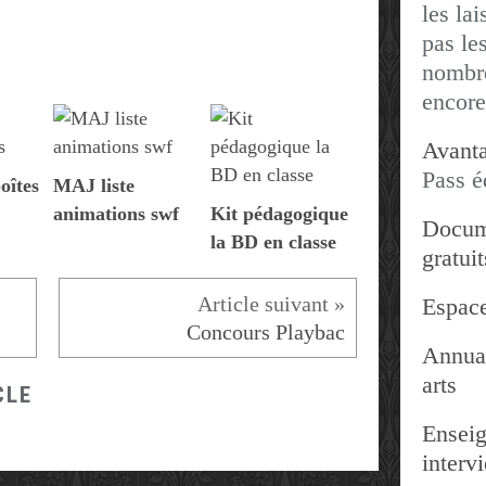
les lai
pas les
nombre
encore
Avanta
Pass é
oîtes
MAJ liste
animations swf
Kit pédagogique
Docum
la BD en classe
gratuit
Espace
Concours Playbac
Annuai
arts
CLE
Enseig
interv