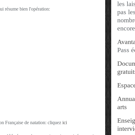
les lai
i résume bien l'opération:
pas les
nombre
encore
Avanta
Pass é
Docum
gratuit
Espace
Annuai
arts
Enseig
ion Française de natation: cliquez
ici
interv