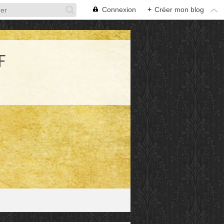
Connexion
+
Créer mon blog
F