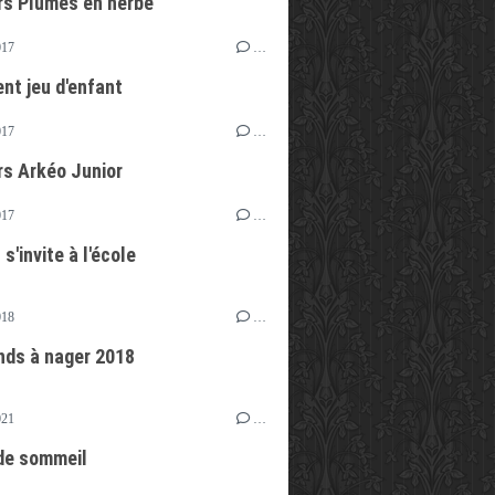
s Plumes en herbe
017
…
t jeu d'enfant
017
…
s Arkéo Junior
017
…
 s'invite à l'école
018
…
nds à nager 2018
021
…
de sommeil