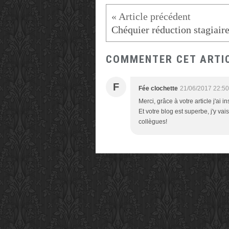
COMMENTER CET ARTI
F
Fée clochette
21/06/2017 22:50
Merci, grâce à votre article j'ai 
Et votre blog est superbe, j'y v
collègues!