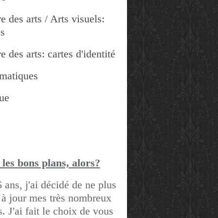
e des arts / Arts visuels:
es
e des arts: cartes d'identité
matiques
ue
 les bons pla
ns, alors?
6 ans, j'ai décidé de ne plus
 à jour mes très nombreux
gs.
J'ai fait le choix de vous