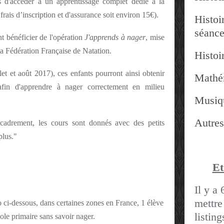
ts d'accéder à un apprentissage complet dédié à la
 frais d’inscription et d'assurance soit environ 15€).
Histoir
séanc
t bénéficier de l'opération
J'apprends à nager
, mise
 la Fédération Française de Natation.
Histoir
let et août 2017), ces enfants pourront ainsi obtenir
Mathé
afin d'apprendre à nager correctement en milieu
Musiq
Autres
encadrement, les cours sont donnés avec des petits
plus."
Et
Il y a 
mettre
o ci-dessous, dans certaines zones en France, 1 élève
listin
cole primaire sans savoir nager.