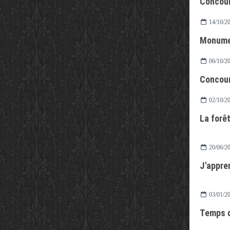
Concour
14/10/2
Monumen
06/10/2
Concour
02/10/2
La forêt
20/06/2
J'appre
03/01/2
Temps 