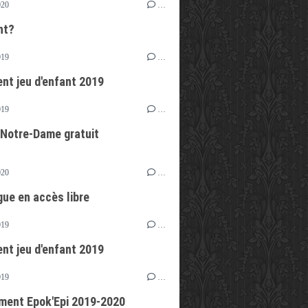
020
…
nt?
019
…
t jeu d'enfant 2019
019
…
 Notre-Dame gratuit
020
…
gue en accès libre
019
…
t jeu d'enfant 2019
019
…
ent Epok'Epi 2019-2020