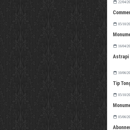
22/04/2
Comme
05/10/2
Monumen
16/04/2
Astrapi
10/06/2
Tip Ton
05/10/2
Monumen
05/06/2
Abonnem