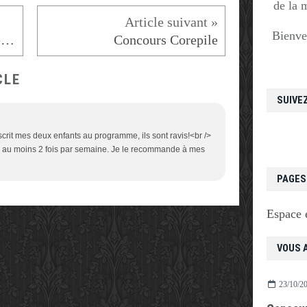
de la 
Bienve
Chéquier réduction stagiaire 2017
Concours Corepile
CLE
SUIVE
inscrit mes deux enfants au programme, ils sont ravis!<br />
ais au moins 2 fois par semaine. Je le recommande à mes
PAGES
Espace 
VOUS A
23/10/2