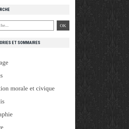
RCHE
ORIES ET SOMMAIRES
age
is
ion morale et civique
is
aphie
re