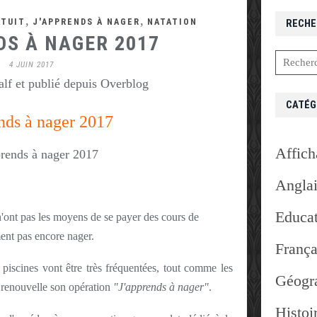
,
,
ATUIT
J'APPRENDS À NAGER
NATATION
RECHE
DS À NAGER 2017
4 JUIN 2017
lf et publié depuis Overblog
CATÉG
nds à nager 2017
Affich
Angla
Educat
n'ont pas les moyens de se payer des cours de
ent pas encore nager.
França
 piscines vont être très fréquentées, tout comme les
Géogr
s renouvelle son opération
"J'apprends à nager"
.
Histoi