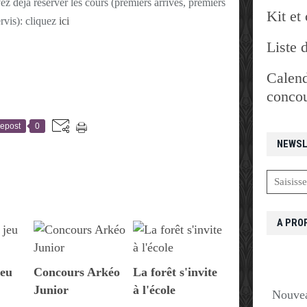
 déjà réserver les cours (premiers arrivés, premiers
Kit et 
rvis): cliquez
ici
Liste 
Calend
concou
epost
0
NEWSL
A PRO
eu
Concours Arkéo
La forêt s'invite
Junior
à l'école
Nouvea