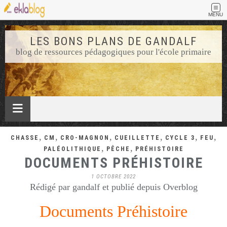
MENU
LES BONS PLANS DE GANDALF
blog de ressources pédagogiques pour l'école primaire
,
,
,
,
,
,
CHASSE
CM
CRO-MAGNON
CUEILLETTE
CYCLE 3
FEU
,
,
PALÉOLITHIQUE
PÊCHE
PRÉHISTOIRE
DOCUMENTS PRÉHISTOIRE
1 OCTOBRE 2022
Rédigé par gandalf et publié depuis Overblog
Documents Préhistoire