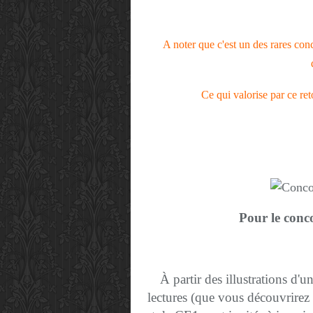
A noter que c'est un des rares conc
Ce qui valorise par ce re
Pour le conc
À partir des illustrations d'un
lectures (que vous découvrirez