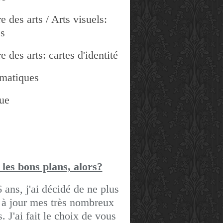
e des arts / Arts visuels:
es
e des arts: cartes d'identité
matiques
ue
 les bons pla
ns, alors?
6 ans, j'ai décidé de ne plus
 à jour mes très nombreux
gs.
J'ai fait le choix de vous