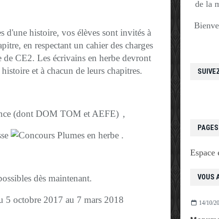
de la 
Bienve
s d'une histoire, vos élèves sont invités à
hapitre, en respectant un cahier des charges
e de CE2. Les écrivains en herbe devront
 histoire et à chacun de leurs chapitres.
SUIVE
rance (dont DOM TOM et AEFE)
,
PAGES
sse
.
Espace 
VOUS A
possibles dès maintenant.
du
5 octobre 2017 au 7 mars 2018
14/10/2