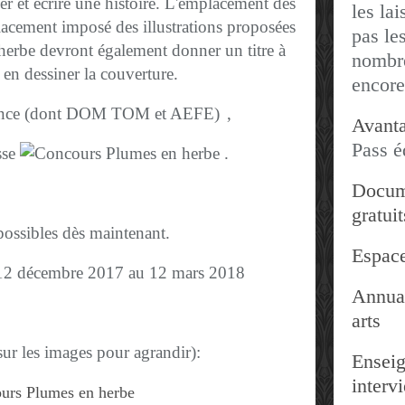
r et écrire une histoire.
L'emplacement des
les lai
placement imposé des illustrations proposées
pas les
 herbe devront également donner un titre à
nombre
t en dessiner la couverture.
encore
rance (dont DOM TOM et AEFE)
,
Avanta
Pass é
sse
.
Docum
gratuit
possibles dès maintenant.
Espace
12 décembre 2017 au 12 mars 2018
Annuai
arts
sur les images pour agrandir):
Enseig
interv