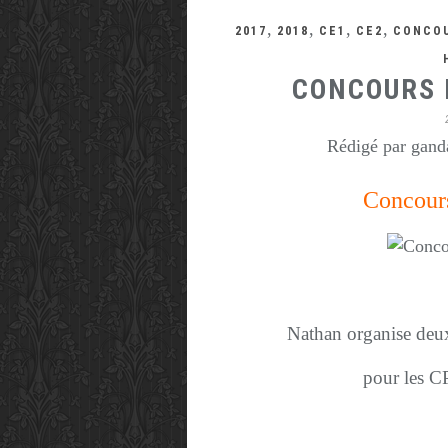
,
,
,
,
2017
2018
CE1
CE2
CONCO
CONCOURS 
Rédigé par ganda
Concour
Nathan organise deux 
pour les C