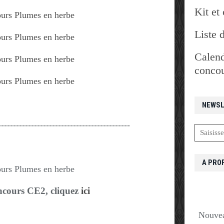
Kit et 
Liste 
Calend
concou
NEWSL
--------------------------------------------
A PRO
ncours CE2, cliquez
ici
Nouvea