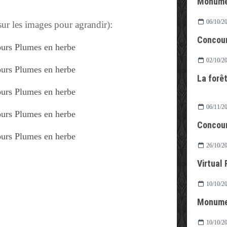
Monumen
06/10/2
sur les images pour agrandir):
Concour
02/10/2
La forêt
06/11/2
26/10/2
Virtual
10/10/2
Monumen
10/10/2