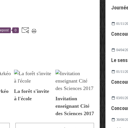
Journée
01/11/2
epost
0
Concour
04/04/2
Le sens 
01/11/2
Concour
rkéo
La forêt s'invite
à l'école
Invitation
03/01/2
enseignant Cité
Concour
des Sciences 2017
30/08/2