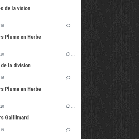
s de la vision
016
…
s Plume en Herbe
020
…
de la division
016
…
s Plume en Herbe
020
…
s Galllimard
019
…