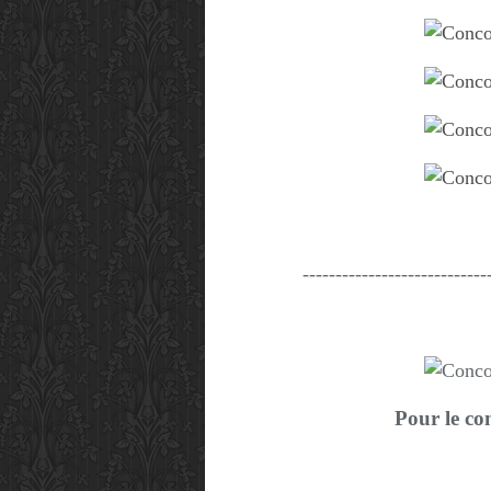
----------------------------
Pour le co