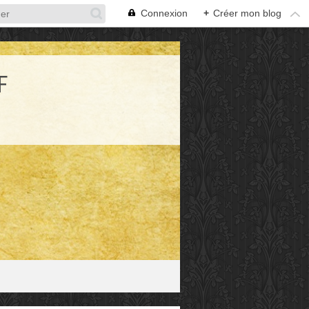
Connexion
+
Créer mon blog
F