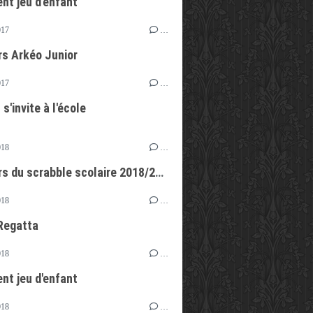
t jeu d'enfant
017
…
s Arkéo Junior
017
…
 s'invite à l'école
018
…
Concours du scrabble scolaire 2018/2019
018
…
 Regatta
018
…
t jeu d'enfant
018
…