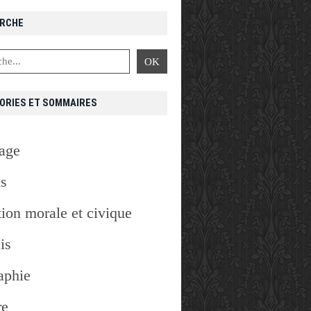
RCHE
ORIES ET SOMMAIRES
age
is
ion morale et civique
is
aphie
re