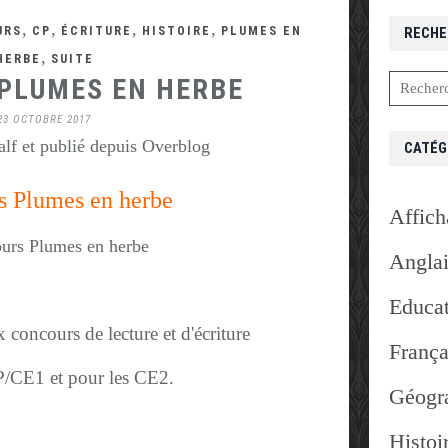
,
,
,
,
URS
CP
ÉCRITURE
HISTOIRE
PLUMES EN
RECHE
,
HERBE
SUITE
PLUMES EN HERBE
23 OCTOBRE 2017
lf et publié depuis Overblog
CATÉG
s Plumes en herbe
Affich
Angla
Educat
concours de lecture et d'écriture
França
P/CE1 et pour les CE2.
Géogr
Histoi