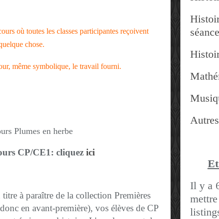
Histoir
séanc
ours où toutes les classes participantes reçoivent
quelque chose.
Histoir
tour, même symbolique, le travail fourni.
Mathé
Musiq
Autres
ours CP/CE1: cliquez
ici
Et
Il y a 
 titre à paraître de la collection Premières
mettre
 donc en avant-première),
vos élèves de CP
listin