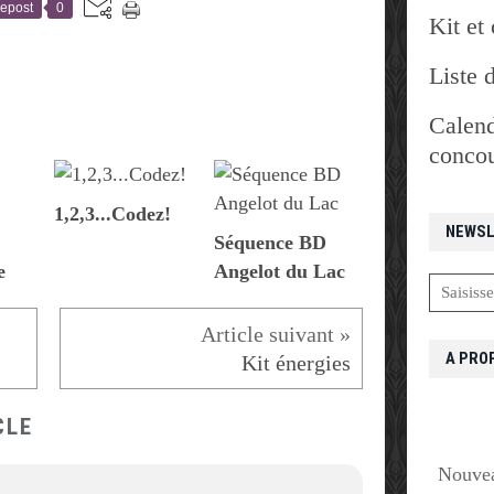
epost
0
Kit et 
Liste 
Calend
concou
1,2,3...Codez!
NEWSL
Séquence BD
e
Angelot du Lac
A PRO
Kit énergies
CLE
Nouvea