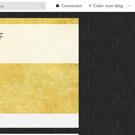
Connexion
+
Créer mon blog
F