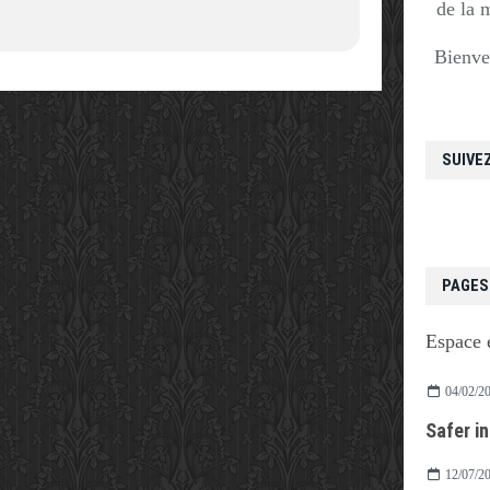
de la 
Bienve
SUIVE
PAGES
Espace 
04/02/2
Safer i
12/07/2