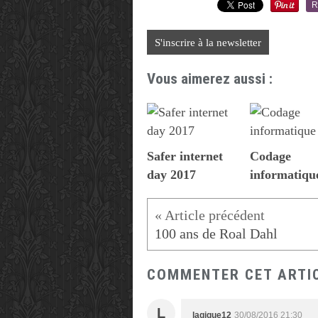
R
S'inscrire à la newsletter
Vous aimerez aussi :
Safer internet
Codage
day 2017
informatiqu
100 ans de Roal Dahl
COMMENTER CET ARTI
L
lagigue12
30/08/2016 21:30