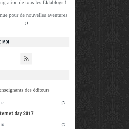
migration de tous les Eklablogs !
nue pour de nouvelles aventures
;)
Z-MOI
enseignants des éditeurs
017
…
nternet day 2017
016
…