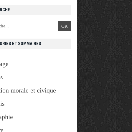
RCHE
ORIES ET SOMMAIRES
age
is
ion morale et civique
is
aphie
re