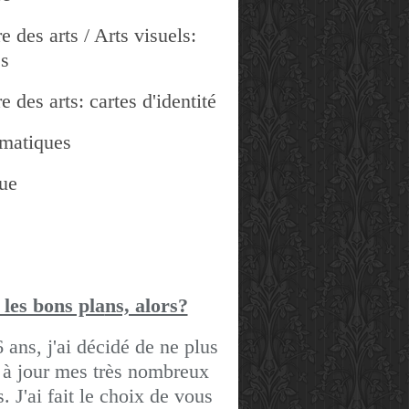
e des arts / Arts visuels:
es
e des arts: cartes d'identité
matiques
ue
 les bons pla
ns, alors?
6 ans, j'ai décidé de ne plus
 à jour mes très nombreux
gs.
J'ai fait le choix de vous