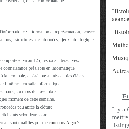
un enseignant, en salle informatique.
Histoir
séanc
Histoir
'informatique : information et représentation, pensée
ications, structures de données, jeux de logique,
Mathé
Musiq
 comporte environ 12 questions interactives.
e connaissance préalable
en informatique.
Autres
 la terminale, et s'adapte au niveau des élèves.
par binômes, en salle informatique.
 semaine, au mois de novembre.
Et
e quel moment de cette semaine.
proposées peu après la clôture.
Il y a 
rticipants selon leur score.
mettre
veau sont qualifiés pour le
concours Algoréa
.
listin