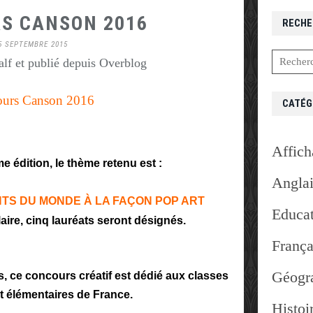
S CANSON 2016
RECHE
5 SEPTEMBRE 2015
lf et publié depuis Overblog
urs Canson 2016
CATÉG
Affich
e édition, le thème retenu est :
Angla
TS DU MONDE À LA FAÇON POP ART
Educat
ire, cinq lauréats seront désignés.
França
Géogr
 ce concours créatif est dédié aux classes
t élémentaires de France.
Histoi