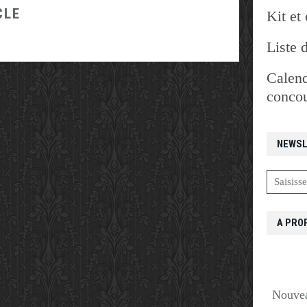
CLE
Kit et 
Liste 
Calend
concou
NEWSL
A PRO
Nouvea