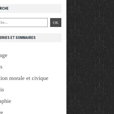
RCHE
ORIES ET SOMMAIRES
age
is
ion morale et civique
is
aphie
re