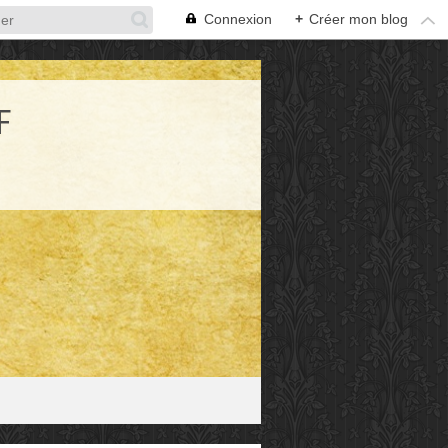
Connexion
+
Créer mon blog
F