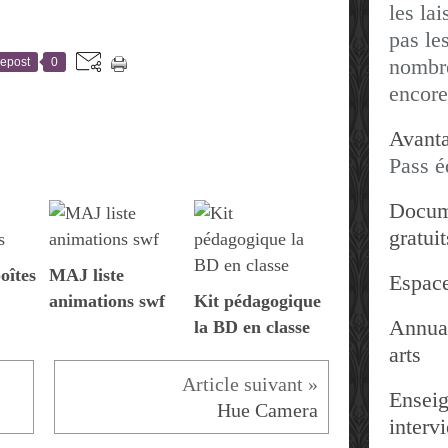
les lai
pas les
nombre
epost
0
encore
Avanta
Pass é
Docum
gratuit
oîtes
MAJ liste
Espace
animations swf
Kit pédagogique
Annuai
la BD en classe
arts
Enseig
Hue Camera
interv