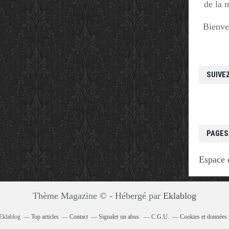
de la 
Bienve
SUIVE
PAGES
Espace 
Thème Magazine © - Hébergé par
Eklablog
 Eklablog
Top articles
Contact
Signaler un abus
C.G.U.
Cookies et données 