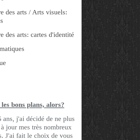
e des arts / Arts visuels:
es
e des arts: cartes d'identité
matiques
ue
 les bons pla
ns, alors?
6 ans, j'ai décidé de ne plus
 à jour mes très nombreux
gs.
J'ai fait le choix de vous