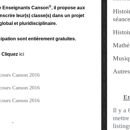
®
ce Enseignants Canson
, il propose aux
Histoir
scrire leur(s) classe(s) dans un projet
séanc
obal et pluridisciplinaire.
Histoir
icipation sont entièrement gratuites.
Mathé
Cliquez
ici
Musiq
Autres
Et
Il y a 
mettre
.
listin