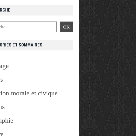
RCHE
ORIES ET SOMMAIRES
age
is
ion morale et civique
is
aphie
re