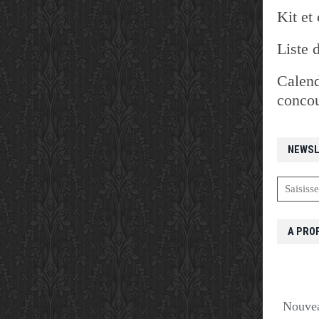
Kit et 
Liste 
Calend
concou
NEWSL
A PRO
Nouvea