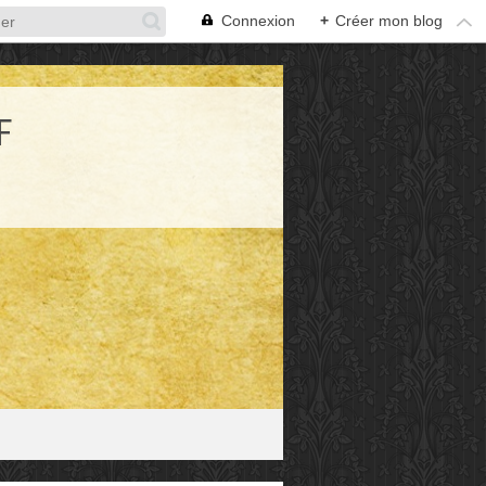
Connexion
+
Créer mon blog
F