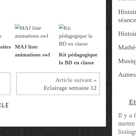
Histoir
séanc
Histoir
Mathé
oîtes
MAJ liste
animations swf
Kit pédagogique
Musiq
la BD en classe
Autres
Eclairage semaine 12
Et
CLE
Il y a 
mettre
listin