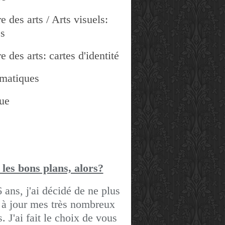
e des arts / Arts visuels:
es
e des arts: cartes d'identité
matiques
ue
 les bons pla
ns, alors?
6 ans, j'ai décidé de ne plus
 à jour mes très nombreux
gs.
J'ai fait le choix de vous