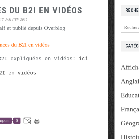
 DU B2I EN VIDÉOS
RECHE
17 JANVIER 2012
lf et publié depuis Overblog
nces du
B2I en vidéos
CATÉG
B2I expliquées en vidéos:
ici
Affich
Angla
Educat
França
epost
0
Géogr
Histoi