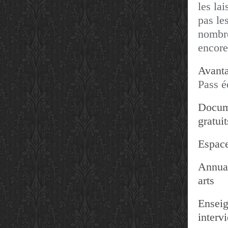
les lai
pas les
nombre
encore
Avanta
Pass é
Docum
gratuit
Espace
Annuai
arts
Enseig
interv