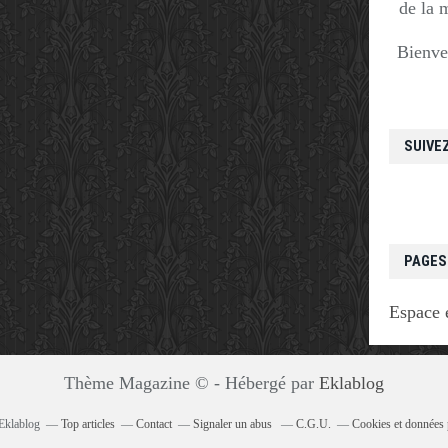
de la 
Bienve
SUIVE
PAGES
Espace 
Thème Magazine © - Hébergé par
Eklablog
 Eklablog
Top articles
Contact
Signaler un abus
C.G.U.
Cookies et données 