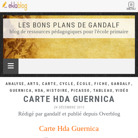
MENU
LES BONS PLANS DE GANDALF
blog de ressources pédagogiques pour l'école primaire
,
,
,
,
,
,
,
ANALYSE
ARTS
CARTE
CYCLE
ÉCOLE
FICHE
GANDALF
,
,
,
,
,
GUERNICA
HDA
HISTOIRE
PICASSO
TABLEAU
VIDÉO
CARTE HDA GUERNICA
24 DÉCEMBRE 2015
Rédigé par gandalf et publié depuis Overblog
Carte Hda Guernica