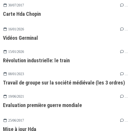
30/07/2017
…
Carte Hda Chopin
16/01/2026
…
Vidéos Germinal
15/01/2026
…
Révolution industrielle: le train
08/01/2023
…
Travail de groupe sur la société médiévale (les 3 ordres)
19/06/2021
…
Evaluation première guerre mondiale
25/06/2017
…
Mise à jour Hda