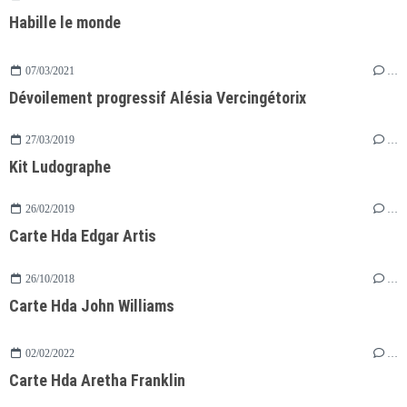
Habille le monde
07/03/2021
…
Dévoilement progressif Alésia Vercingétorix
27/03/2019
…
Kit Ludographe
26/02/2019
…
Carte Hda Edgar Artis
26/10/2018
…
Carte Hda John Williams
02/02/2022
…
Carte Hda Aretha Franklin