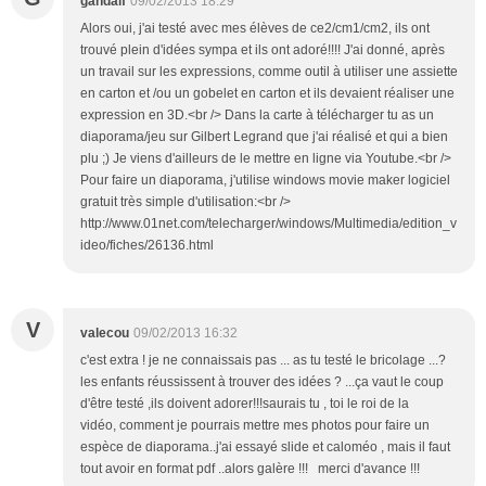
gandalf
09/02/2013 18:29
Alors oui, j'ai testé avec mes élèves de ce2/cm1/cm2, ils ont
trouvé plein d'idées sympa et ils ont adoré!!!! J'ai donné, après
un travail sur les expressions, comme outil à utiliser une assiette
en carton et /ou un gobelet en carton et ils devaient réaliser une
expression en 3D.<br /> Dans la carte à télécharger tu as un
diaporama/jeu sur Gilbert Legrand que j'ai réalisé et qui a bien
plu ;) Je viens d'ailleurs de le mettre en ligne via Youtube.<br />
Pour faire un diaporama, j'utilise windows movie maker logiciel
gratuit très simple d'utilisation:<br />
http://www.01net.com/telecharger/windows/Multimedia/edition_v
ideo/fiches/26136.html
V
valecou
09/02/2013 16:32
c'est extra ! je ne connaissais pas ... as tu testé le bricolage ...?
les enfants réussissent à trouver des idées ? ...ça vaut le coup
d'être testé ,ils doivent adorer!!!saurais tu , toi le roi de la
vidéo, comment je pourrais mettre mes photos pour faire un
espèce de diaporama..j'ai essayé slide et caloméo , mais il faut
tout avoir en format pdf ..alors galère !!! merci d'avance !!!