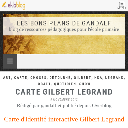
MENU
LES BONS PLANS DE GANDALF
blog de ressources pédagogiques pour l'école primaire
,
,
,
,
,
,
,
ART
CARTE
CHOSES
DÉTOURNÉ
GILBERT
HDA
LEGRAND
,
,
OBJET
QUOTIDIEN
SHOW
CARTE GILBERT LEGRAND
5 NOVEMBRE 2012
Rédigé par gandalf et publié depuis Overblog
Carte d'identité interactive Gilbert Legrand