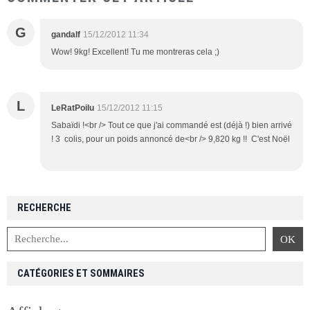
G
gandalf
15/12/2012 11:34
Wow! 9kg! Excellent! Tu me montreras cela ;)
L
LeRatPoilu
15/12/2012 11:15
Sabaïdi !<br /> Tout ce que j'ai commandé est (déjà !) bien arrivé
! 3 colis, pour un poids annoncé de<br /> 9,820 kg !! C'est Noël
RECHERCHE
CATÉGORIES ET SOMMAIRES