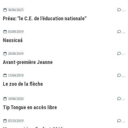
30/06/2025
…
Préau: "le C.E. de l'éducation nationale"
03/09/2019
…
Nausicaá
26/08/2019
…
Avant-première Jeanne
15/04/2019
…
Le zoo de la flèche
10/06/2020
…
Tip Tongue en accès libre
05/10/2019
…