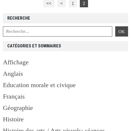
<<
<
1
2
RECHERCHE
CATÉGORIES ET SOMMAIRES
Affichage
Anglais
Education morale et civique
Français
Géographie
Histoire
Histoire des arts / Arts visuels: séances