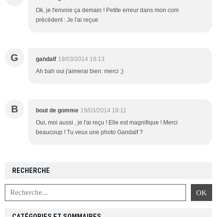
Ok, je t'envoie ça demain ! Petite erreur dans mon com
précédent : Je l'ai reçue
G
gandalf
19/03/2014 18:13
Ah bah oui j'aimerai bien: merci ;)
B
bout de gomme
19/03/2014 18:11
Oui, moi aussi , je l'ai reçu ! Elle est magnifique ! Merci
beaucoup ! Tu veux une photo Gandalf ?
RECHERCHE
CATÉGORIES ET SOMMAIRES