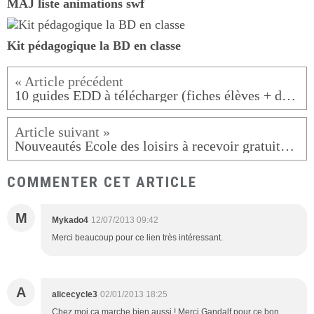
MAJ liste animations swf
Kit pédagogique la BD en classe
10 guides EDD à télécharger (fiches élèves + docs maître)
Nouveautés Ecole des loisirs à recevoir gratuitement
COMMENTER CET ARTICLE
M
Mykado4
12/07/2013 09:42
Merci beaucoup pour ce lien très intéressant.
A
alicecycle3
02/01/2013 18:25
Chez moi ça marche bien aussi ! Merci Gandalf pour ce bon