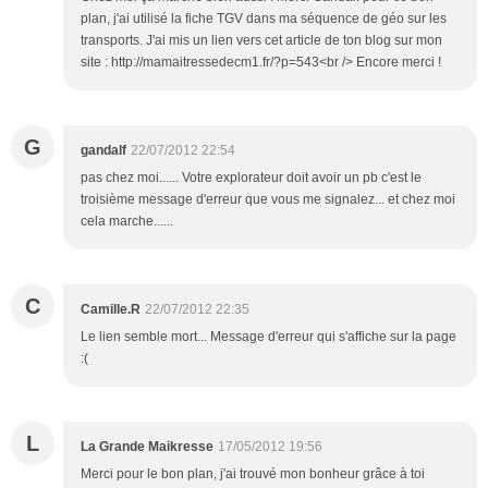
plan, j'ai utilisé la fiche TGV dans ma séquence de géo sur les
transports. J'ai mis un lien vers cet article de ton blog sur mon
site : http://mamaitressedecm1.fr/?p=543<br /> Encore merci !
G
gandalf
22/07/2012 22:54
pas chez moi...... Votre explorateur doit avoir un pb c'est le
troisième message d'erreur que vous me signalez... et chez moi
cela marche......
C
Camille.R
22/07/2012 22:35
Le lien semble mort... Message d'erreur qui s'affiche sur la page
:(
L
La Grande Maikresse
17/05/2012 19:56
Merci pour le bon plan, j'ai trouvé mon bonheur grâce à toi